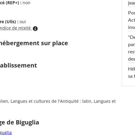
cé (REP+) :
non
jea
Pou
Act
e (Ulis) :
oui
ins
indice de mixité
"De
d'hébergement sur place
par
res
des
établissement
Hél
sa 
lien, Langues et cultures de l'Antiquité : latin, Langues et
ge de Biguglia
guglia