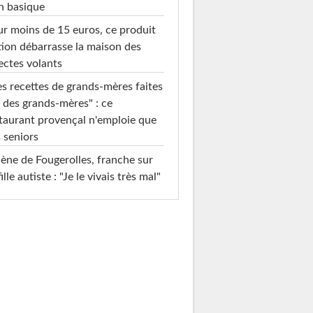
n basique
r moins de 15 euros, ce produit
ion débarrasse la maison des
ectes volants
s recettes de grands-mères faites
 des grands-mères" : ce
taurant provençal n'emploie que
 seniors
ène de Fougerolles, franche sur
fille autiste : "Je le vivais très mal"