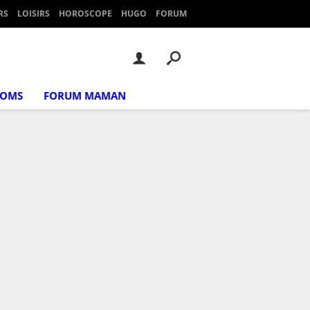
RS
LOISIRS
HOROSCOPE
HUGO
FORUM
NOMS
FORUM MAMAN