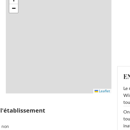
−
E
Le 
Leaflet
Win
tou
 l'établissement
On 
tou
ina
:
non