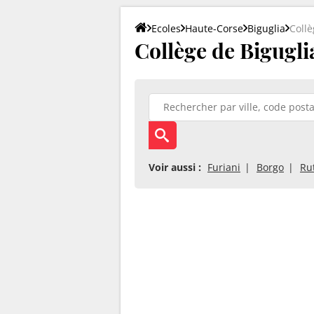
Ecoles
Haute-Corse
Biguglia
Collè
Collège de Bigugli
Voir aussi :
Furiani
Borgo
Rut