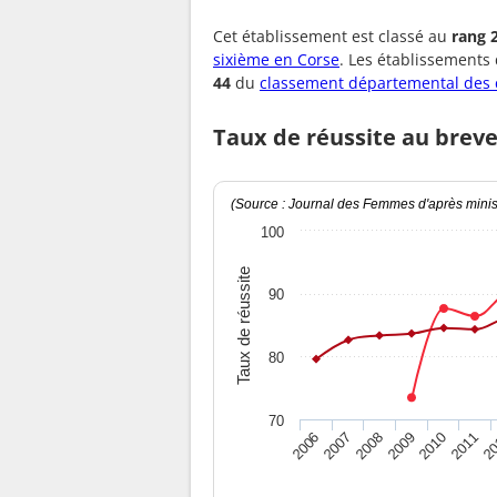
Cet établissement est classé au
rang 
sixième en Corse
. Les établissements
44
du
classement départemental des 
Taux de réussite au breve
(Source : Journal des Femmes d'après minist
100
Taux de réussite
90
80
70
2010
2009
2008
20
2007
2011
2006