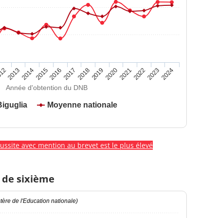
2020
2015
2024
2019
2014
2023
2018
2013
2022
2017
12
2021
2016
Année d'obtention du DNB
Biguglia
Moyenne nationale
éussite avec mention au brevet est le plus élevé
 de sixième
ère de l'Education nationale)