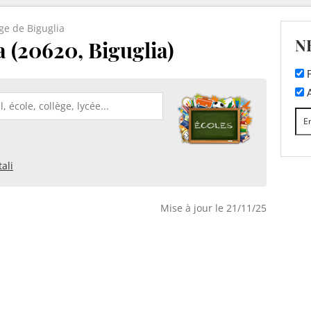
ge de Biguglia
N
a (20620, Biguglia)
F
A
ali
Mise à jour le 21/11/25