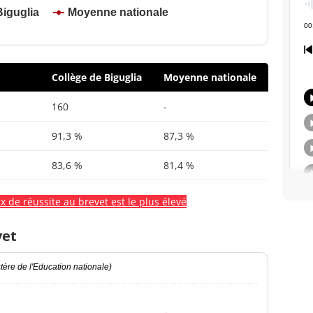
Biguglia
Moyenne nationale
Collège de Biguglia
Moyenne nationale
160
-
91,3 %
87,3 %
83,6 %
81,4 %
x de réussite au brevet est le plus élevé
vet
ère de l'Education nationale)