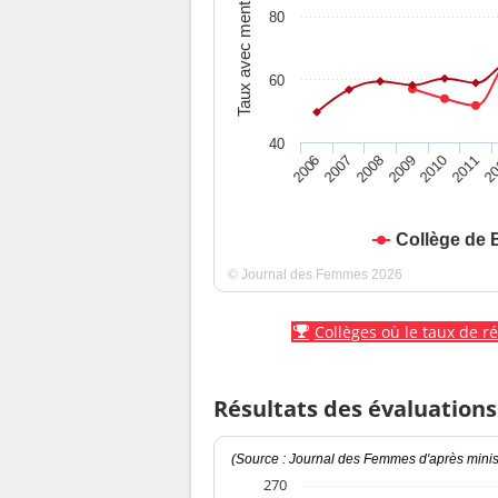
Taux avec mention
80
60
40
2010
2009
2008
20
2007
2011
2006
Collège de 
© Journal des Femmes 2026
Collèges où le taux de r
Résultats des évaluations
(Source : Journal des Femmes d'après minist
270