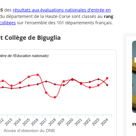
25
des
résultats aux évaluations nationales d'entrée en
 du département de la Haute-Corse sont classés au
rang
collèges
sur l'ensemble des 101 départements français.
t Collège de Biguglia
ère de l'Education nationale)
2020
2015
2024
2019
2014
2023
2018
2013
2022
2017
12
2021
2016
Année d'obtention du DNB