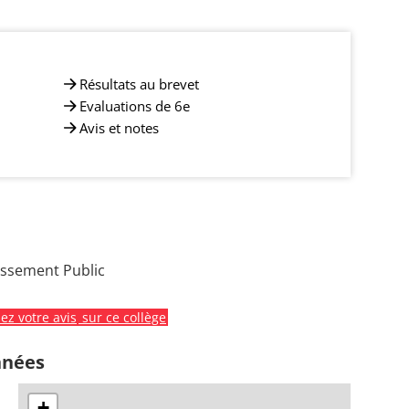
Résultats au brevet
Evaluations de 6e
Avis et notes
issement Public
z votre avis
sur ce collège
nnées
+