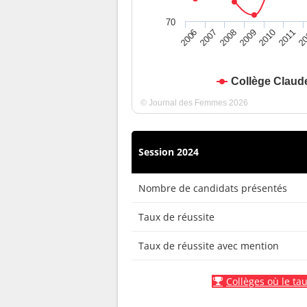
70
2010
2009
2008
20
2007
2011
2006
Collège Claud
© Journal des Femmes 2026
Session 2024
Nombre de candidats présentés
Taux de réussite
Taux de réussite avec mention
Collèges où le tau