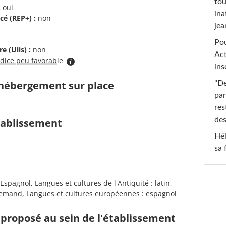
tou
:
oui
ina
cé (REP+) :
non
jea
Pou
e (Ulis) :
non
Act
ndice peu favorable
ins
d'hébergement sur place
"De
par
res
des
établissement
Hél
sa 
spagnol, Langues et cultures de l'Antiquité : latin,
lemand, Langues et cultures européennes : espagnol
proposé au sein de l'établissement