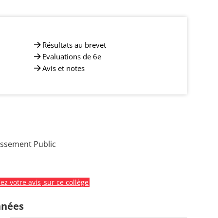
Résultats au brevet
Evaluations de 6e
Avis et notes
issement Public
z votre avis
sur ce collège
nnées