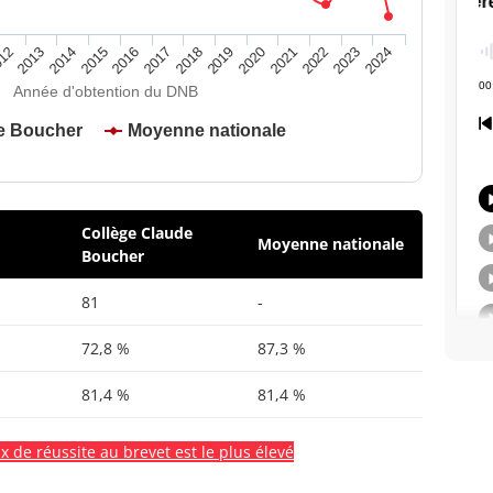
2020
2015
2024
2019
2014
2023
2018
2013
2022
2017
12
2021
2016
Année d'obtention du DNB
e Boucher
Moyenne nationale
Collège Claude
Moyenne nationale
Boucher
81
-
72,8 %
87,3 %
81,4 %
81,4 %
x de réussite au brevet est le plus élevé