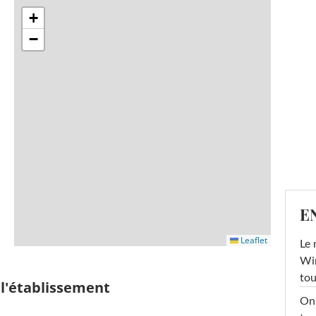
+
−
E
Leaflet
Le 
Win
tou
 l'établissement
On 