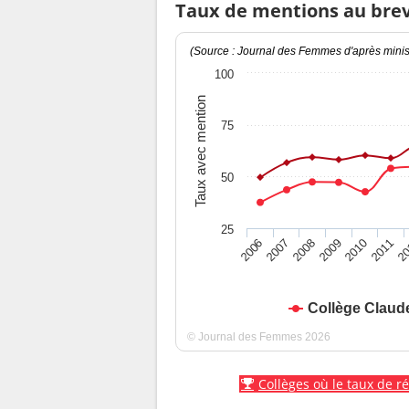
Taux de mentions au bre
(Source : Journal des Femmes d'après minist
100
Taux avec mention
75
50
25
2010
2009
2008
20
2007
2011
2006
Collège Claud
© Journal des Femmes 2026
Collèges où le taux de r