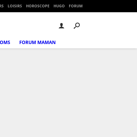
RS
LOISIRS
HOROSCOPE
HUGO
FORUM
NOMS
FORUM MAMAN