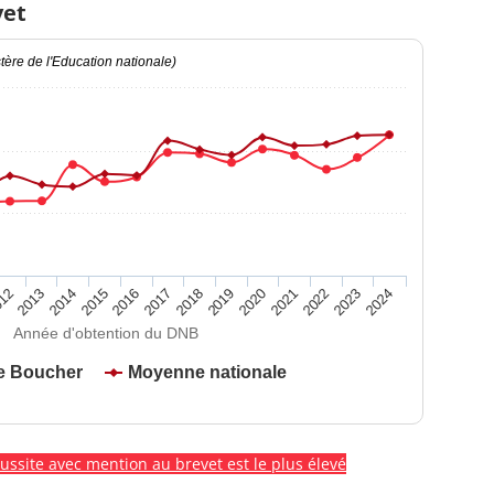
vet
ère de l'Education nationale)
2020
2015
2024
2019
2014
2023
2018
2013
2022
2017
12
2021
2016
Année d'obtention du DNB
e Boucher
Moyenne nationale
éussite avec mention au brevet est le plus élevé