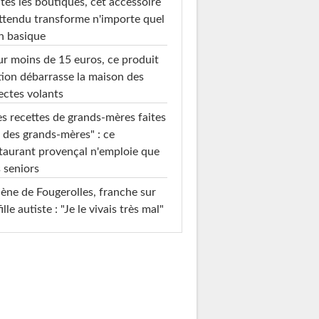
tes les boutiques, cet accessoire
ttendu transforme n'importe quel
n basique
r moins de 15 euros, ce produit
ion débarrasse la maison des
ectes volants
s recettes de grands-mères faites
 des grands-mères" : ce
taurant provençal n'emploie que
 seniors
ène de Fougerolles, franche sur
fille autiste : "Je le vivais très mal"