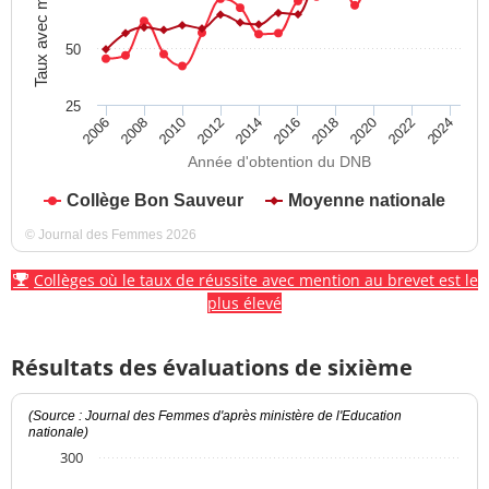
Taux avec mention
50
25
2012
2018
2024
2008
2014
2020
2010
2016
2022
2006
Année d'obtention du DNB
Collège Bon Sauveur
Moyenne nationale
© Journal des Femmes 2026
Collèges où le taux de réussite avec mention au brevet est le
plus élevé
Résultats des évaluations de sixième
(Source : Journal des Femmes d'après ministère de l'Education
nationale)
300