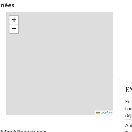
nnées
+
−
E
En 
l'o
Leaflet
déj
Ann