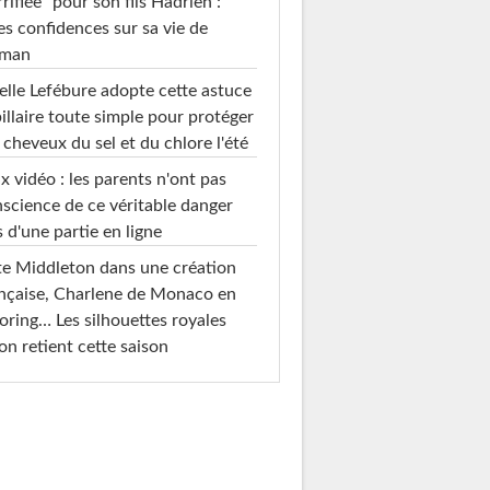
rrifiée" pour son fils Hadrien :
es confidences sur sa vie de
man
elle Lefébure adopte cette astuce
illaire toute simple pour protéger
 cheveux du sel et du chlore l'été
x vidéo : les parents n'ont pas
science de ce véritable danger
s d'une partie en ligne
e Middleton dans une création
nçaise, Charlene de Monaco en
loring… Les silhouettes royales
on retient cette saison