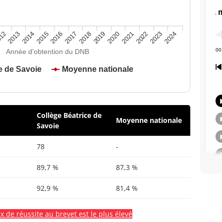
2020
2015
2024
2019
2014
2023
2018
2013
2022
2017
12
2021
2016
Année d'obtention du DNB
e de Savoie
Moyenne nationale
Collège Béatrice de
Moyenne nationale
Savoie
78
-
89,7 %
87,3 %
92,9 %
81,4 %
x de réussite au brevet est le plus élevé