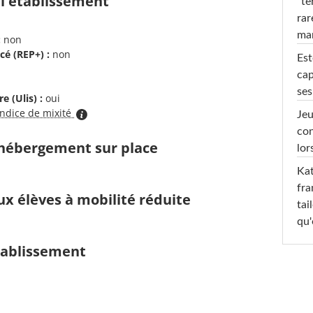
 l'établissement
"te
rar
ma
:
non
cé (REP+) :
non
Est
cap
ses
e (Ulis) :
oui
indice de mixité
Jeu
con
d'hébergement sur place
lor
Kat
fra
ux élèves à mobilité réduite
tai
qu'
établissement