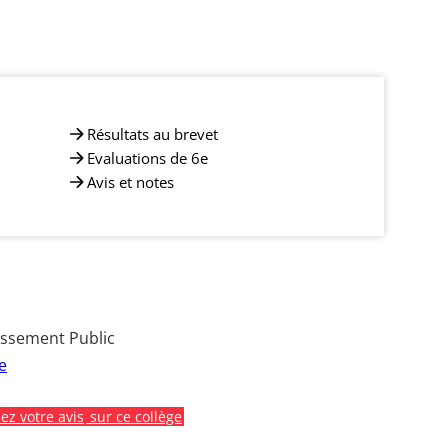
Résultats au brevet
Evaluations de 6e
Avis et notes
issement Public
e
z votre avis
sur ce collège