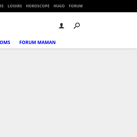
RS
LOISIRS
HOROSCOPE
HUGO
FORUM
NOMS
FORUM MAMAN