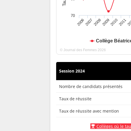
70
2010
2009
2008
20
2007
2011
2006
Collège Béatric
© Journal des Femmes 2026
Session 2024
Nombre de candidats présentés
Taux de réussite
Taux de réussite avec mention
Collèges où le tau