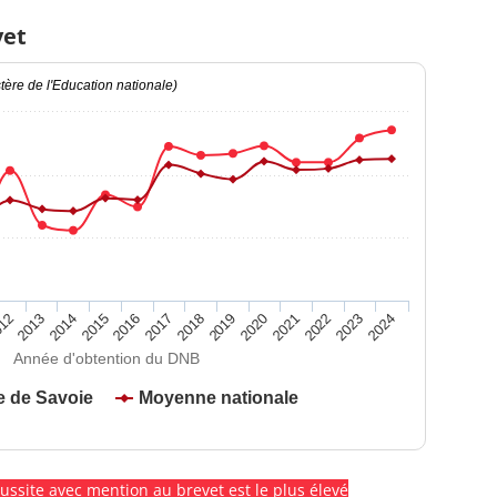
vet
ère de l'Education nationale)
2020
2015
2024
2019
2014
2023
2018
2013
2022
2017
12
2021
2016
Année d'obtention du DNB
e de Savoie
Moyenne nationale
éussite avec mention au brevet est le plus élevé