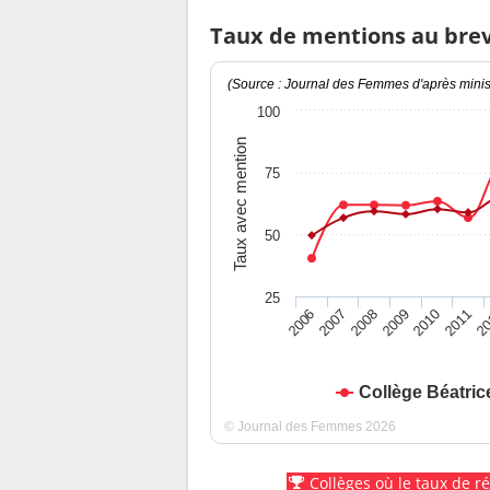
Taux de mentions au bre
(Source : Journal des Femmes d'après minist
100
Taux avec mention
75
50
25
2010
2009
2008
20
2007
2011
2006
Collège Béatric
© Journal des Femmes 2026
Collèges où le taux de r