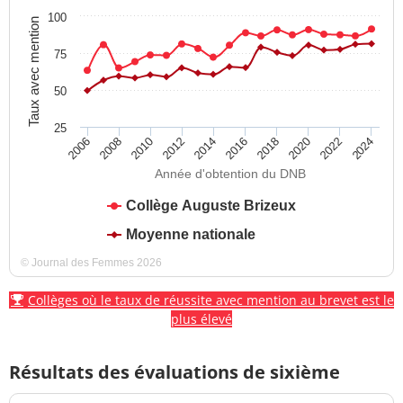
100
Taux avec mention
75
50
25
2012
2018
2024
2008
2014
2020
2010
2016
2022
2006
Année d'obtention du DNB
Collège Auguste Brizeux
Moyenne nationale
© Journal des Femmes 2026
Collèges où le taux de réussite avec mention au brevet est le
plus élevé
Résultats des évaluations de sixième