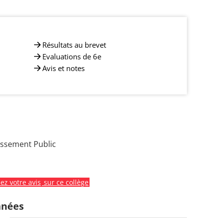
Résultats au brevet
Evaluations de 6e
Avis et notes
issement Public
z votre avis
sur ce collège
nnées