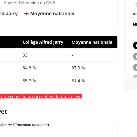
Année d'obtention du DNB
ed Jarry
Moyenne nationale
Collège Alfred Jarry
Moyenne nationale
33
-
84,8 %
87,3 %
85,7 %
81,4 %
x de réussite au brevet est le plus élevé
vet
ère de l'Education nationale)