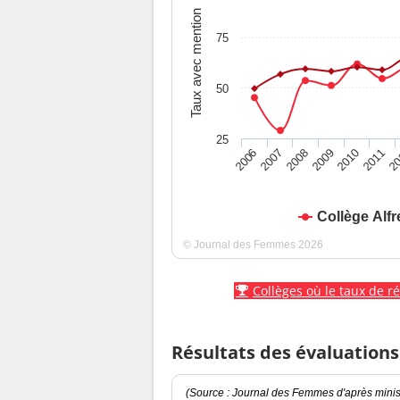
Taux avec mention
75
50
25
2010
2009
2008
20
2007
2011
2006
Collège Alfr
© Journal des Femmes 2026
Collèges où le taux de r
Résultats des évaluations
(Source : Journal des Femmes d'après minist