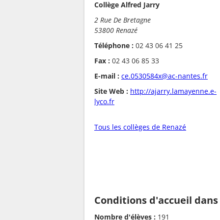
Collège Alfred Jarry
2 Rue De Bretagne
53800 Renazé
Téléphone :
02 43 06 41 25
Fax :
02 43 06 85 33
E-mail :
ce.0530584x@ac-nantes.fr
Site Web :
http://ajarry.lamayenne.e-
lyco.fr
Tous les collèges de Renazé
Conditions d'accueil dans
Nombre d'élèves :
191