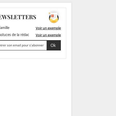
EWSLETTERS
Voir un exemple
amille
Voir un exemple
stuces de la rédac