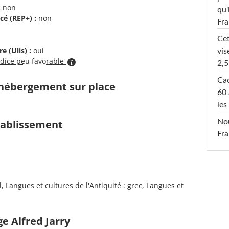
:
non
qu'
cé (REP+) :
non
Fr
Cet
e (Ulis) :
oui
vis
ndice peu favorable
2,5
Cac
d'hébergement sur place
60 
les
Nou
établissement
Fra
 Langues et cultures de l'Antiquité : grec, Langues et
e Alfred Jarry