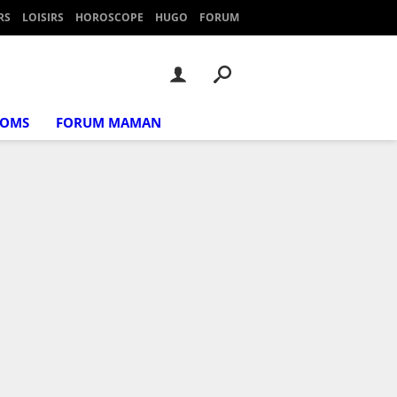
RS
LOISIRS
HOROSCOPE
HUGO
FORUM
NOMS
FORUM MAMAN