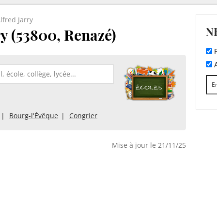
lfred Jarry
N
ry (53800, Renazé)
F
A
Bourg-l'Évêque
Congrier
Mise à jour le 21/11/25