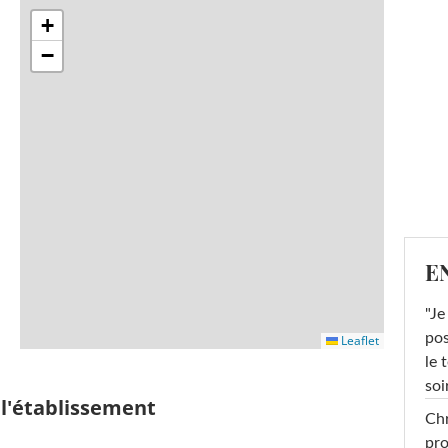
+
−
E
"Je
pos
Leaflet
le 
soi
 l'établissement
Chr
pro