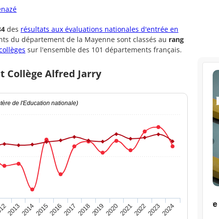
enazé
34
des
résultats aux évaluations nationales d'entrée en
ents du département de la Mayenne sont classés au
rang
collèges
sur l'ensemble des 101 départements français.
t Collège Alfred Jarry
ère de l'Education nationale)
2020
2015
2024
2019
2014
2023
2018
2013
2022
2017
12
2021
2016