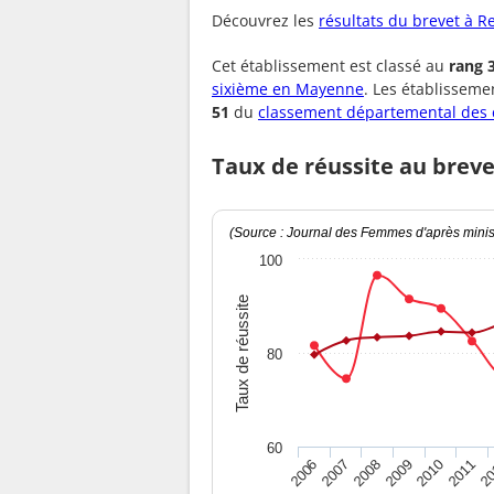
Découvrez les
résultats du brevet à R
Cet établissement est classé au
rang 
sixième en Mayenne
. Les établissem
51
du
classement départemental des 
Taux de réussite au breve
(Source : Journal des Femmes d'après minist
100
Taux de réussite
80
60
2010
2009
2008
20
2007
2011
2006