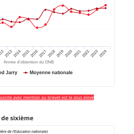
2020
2015
2024
2019
2014
2023
2018
2013
2022
2017
12
2021
2016
Année d'obtention du DNB
ed Jarry
Moyenne nationale
éussite avec mention au brevet est le plus élevé
 de sixième
ère de l'Education nationale)