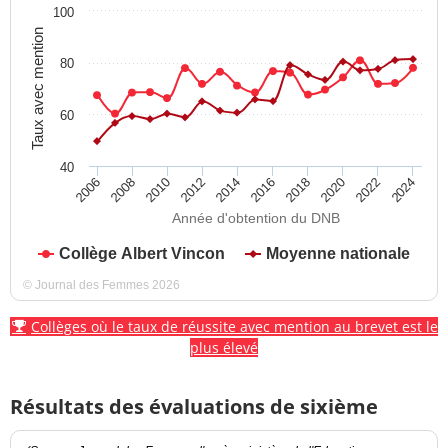
100
Taux avec mention
80
60
40
2012
2018
2024
2008
2014
2020
2010
2016
2022
2006
Année d'obtention du DNB
Collège Albert Vincon
Moyenne nationale
© Journal des Femmes 2026
Collèges où le taux de réussite avec mention au brevet est le
plus élevé
Résultats des évaluations de sixième