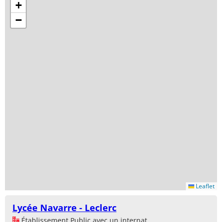
+
−
Leaflet
Lycée Navarre - Leclerc
Établissement Public avec un internat