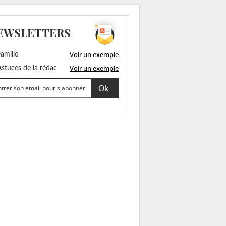
EWSLETTERS
Voir un exemple
amille
Voir un exemple
stuces de la rédac