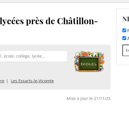
N
 lycées près de Châtillon-
F
A
ère
Les Essarts-le-Vicomte
Mise à jour le 21/11/25