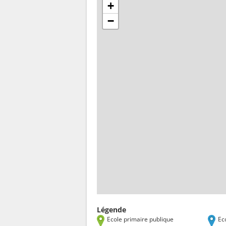
+
−
Légende
Ecole primaire publique
Ec