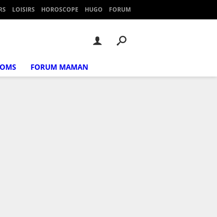
RS
LOISIRS
HOROSCOPE
HUGO
FORUM
NOMS
FORUM MAMAN