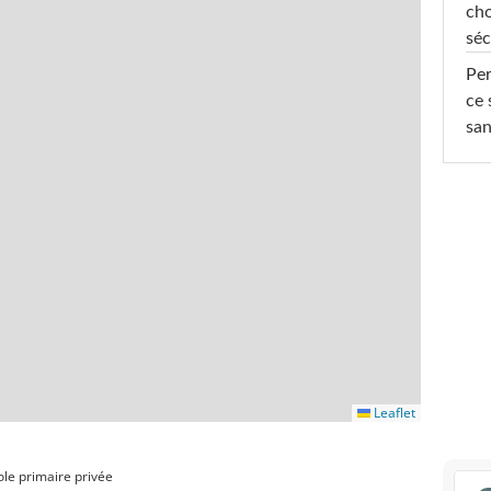
cho
séc
Per
ce 
san
Leaflet
ole primaire privée