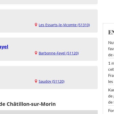
Les Essarts-le-Vicomte (51310)
E
Nut
ayel
fav
Barbonne-Fayel (51120)
de 
1 m
cet
Fra
Saudoy (51120)
les
Ka
de 
de 
de Châtillon-sur-Morin
For