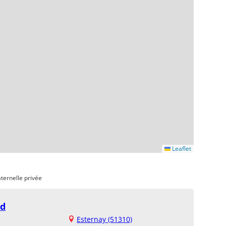
Leaflet
ternelle privée
ud
Esternay (51310)