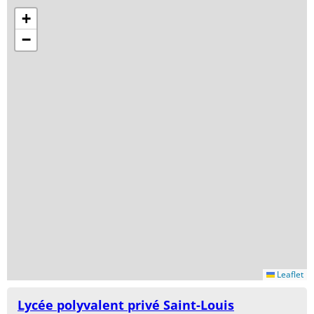
+
−
Leaflet
Lycée polyvalent privé Saint-Louis