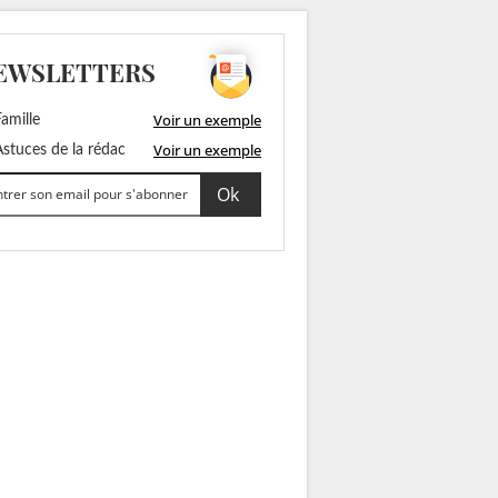
EWSLETTERS
Voir un exemple
amille
Voir un exemple
stuces de la rédac