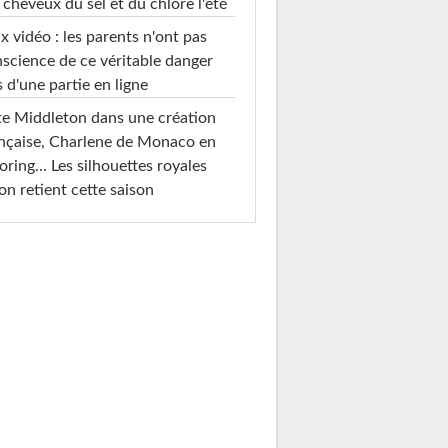
 cheveux du sel et du chlore l'été
x vidéo : les parents n'ont pas
science de ce véritable danger
s d'une partie en ligne
e Middleton dans une création
nçaise, Charlene de Monaco en
loring… Les silhouettes royales
on retient cette saison