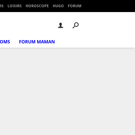
RS
LOISIRS
HOROSCOPE
HUGO
FORUM
NOMS
FORUM MAMAN