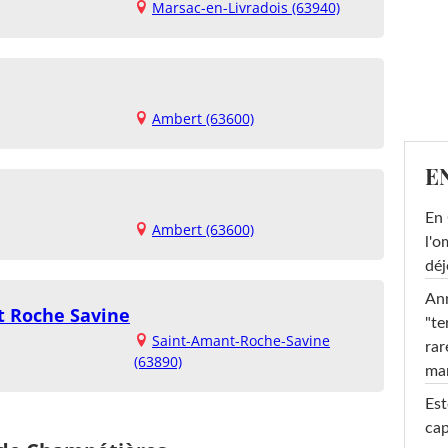
Marsac-en-Livradois (63940)
Ambert (63600)
E
En 
Ambert (63600)
l'o
déj
Ann
t Roche Savine
"te
Saint-Amant-Roche-Savine
rar
(63890)
ma
Est
cap