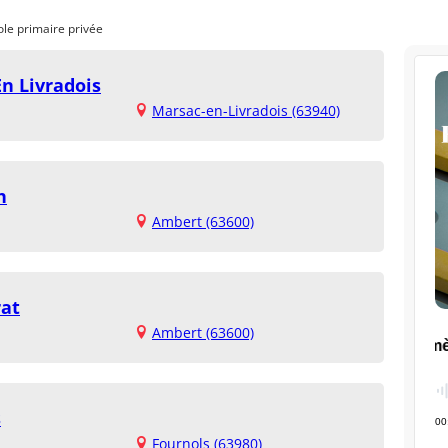
ole primaire privée
n Livradois
Marsac-en-Livradois (63940)
h
Ambert (63600)
rat
Ambert (63600)
s
Fournols (63980)