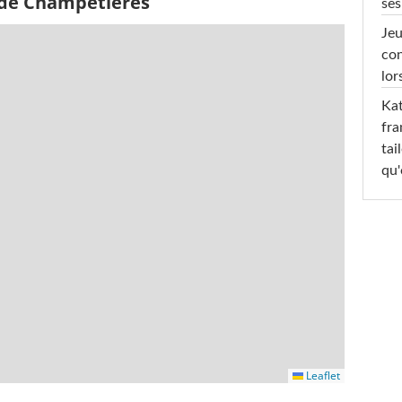
 de Champétières
ses
Jeu
con
lor
Kat
fra
tai
qu'
Leaflet