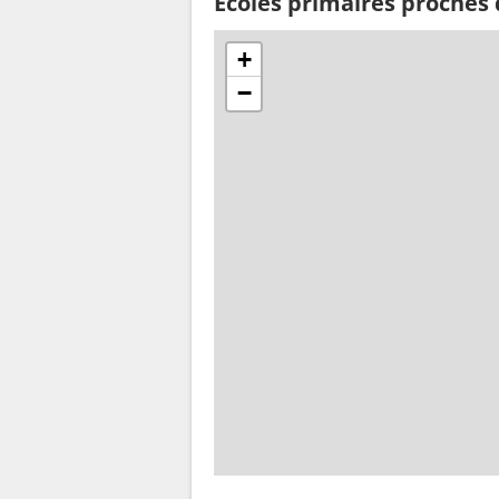
Ecoles primaires proches
+
−