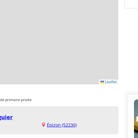
Leaflet
ole primaire privée
guier
Épizon (52230)