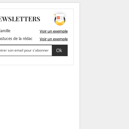
EWSLETTERS
Voir un exemple
amille
Voir un exemple
stuces de la rédac