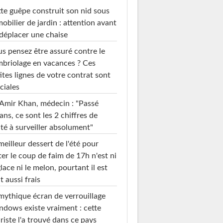
te guêpe construit son nid sous
mobilier de jardin : attention avant
déplacer une chaise
s pensez être assuré contre le
briolage en vacances ? Ces
ites lignes de votre contrat sont
ciales
Amir Khan, médecin : "Passé
ans, ce sont les 2 chiffres de
té à surveiller absolument"
meilleur dessert de l'été pour
ter le coup de faim de 17h n'est ni
glace ni le melon, pourtant il est
t aussi frais
mythique écran de verrouillage
dows existe vraiment : cette
riste l'a trouvé dans ce pays