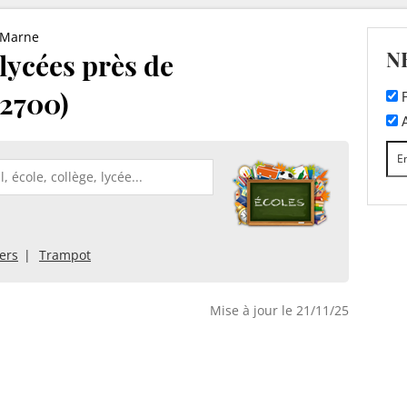
-Marne
N
 lycées près de
2700)
F
A
iers
Trampot
Mise à jour le 21/11/25