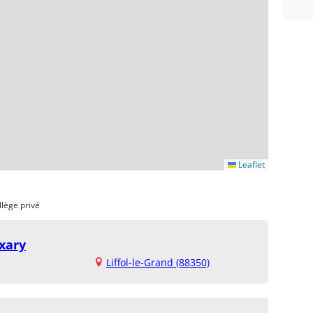
Leaflet
llège privé
xary
Liffol-le-Grand (88350)