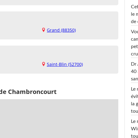
Cet
le 
de 
Grand (88350)
Vou
cam
pet
cru
Saint-Blin (52700)
Dr 
40 
san
Le 
s de Chambroncourt
évi
la 
tou
Le 
Win
tou