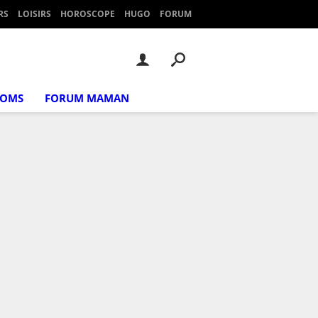
RS
LOISIRS
HOROSCOPE
HUGO
FORUM
NOMS
FORUM MAMAN