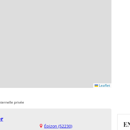
Leaflet
ternelle privée
er
E
Épizon (52230)