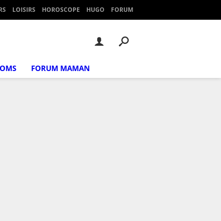
RS
LOISIRS
HOROSCOPE
HUGO
FORUM
NOMS
FORUM MAMAN