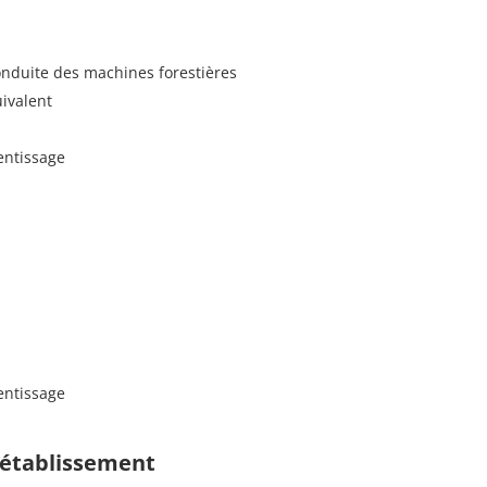
onduite des machines forestières
uivalent
entissage
entissage
 établissement