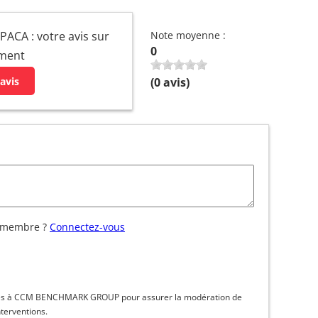
 PACA : votre avis sur
Note moyenne :
0
ement
avis
(
0
avis)
 membre ?
Connectez-vous
inées à CCM BENCHMARK GROUP pour assurer la modération de
nterventions.