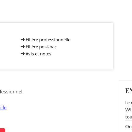
Filière professionnelle
Filière post-bac
Avis et notes
E
fessionnel
Le 
lle
Win
tou
On 