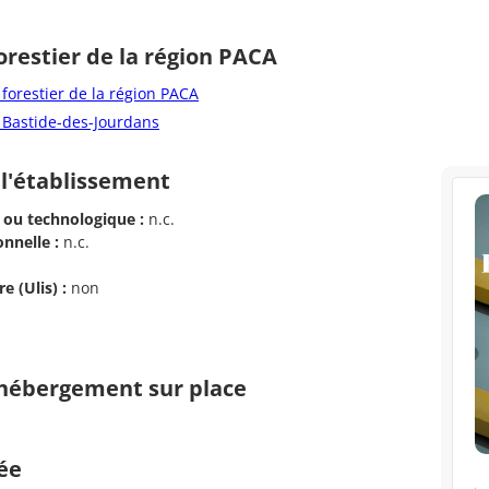
orestier de la région PACA
forestier de la région PACA
a Bastide-des-Jourdans
 l'établissement
 ou technologique :
n.c.
nnelle :
n.c.
e (Ulis) :
non
d'hébergement sur place
cée