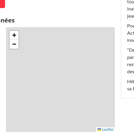
tou
ina
jea
nnées
Pou
Act
+
ins
−
"De
par
res
des
Hél
sa 
Leaflet