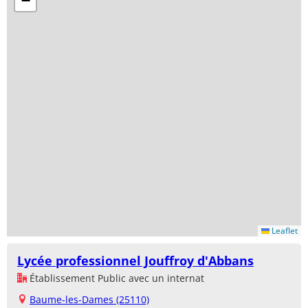
−
Leaflet
Lycée professionnel Jouffroy d'Abbans
Établissement Public avec un internat
Baume-les-Dames (25110)