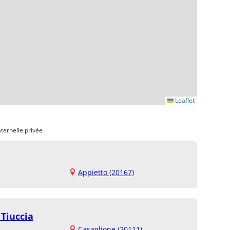
Leaflet
ternelle privée
Appietto (20167)
 Tiuccia
Casaglione (20111)