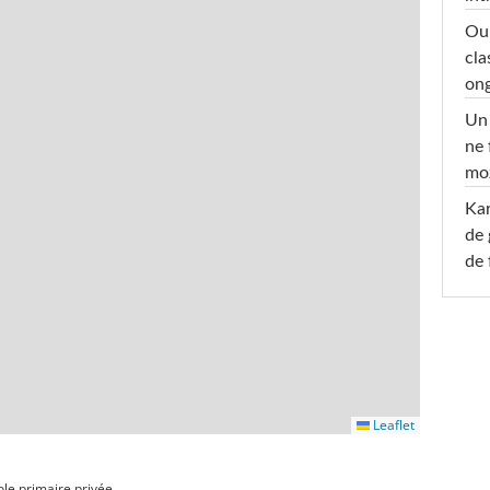
Oub
cla
ong
Un 
ne 
moz
Ka
de 
de 
Leaflet
ole primaire privée