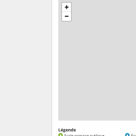
+
−
Légende
Ecole primaire publique
Ec