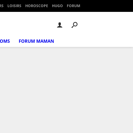
RS
LOISIRS
HOROSCOPE
HUGO
FORUM
NOMS
FORUM MAMAN