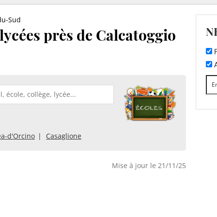
du-Sud
N
 lycées près de Calcatoggio
F
A
a-d'Orcino
Casaglione
Mise à jour le 21/11/25