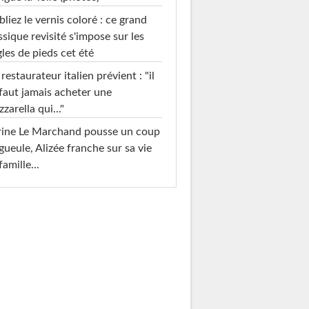
liez le vernis coloré : ce grand
ssique revisité s'impose sur les
les de pieds cet été
restaurateur italien prévient : "il
faut jamais acheter une
zarella qui..."
rine Le Marchand pousse un coup
gueule, Alizée franche sur sa vie
famille...