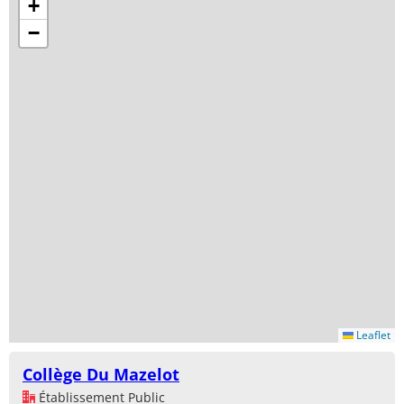
+
−
Leaflet
Collège Du Mazelot
Établissement Public