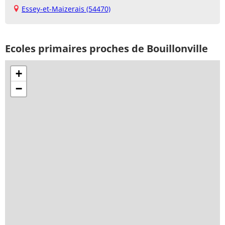
Essey-et-Maizerais (54470)
Ecoles primaires proches de Bouillonville
+
−