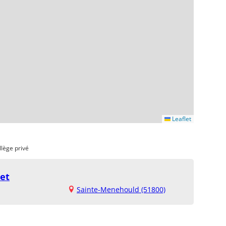
Leaflet
llège privé
uet
Sainte-Menehould (51800)