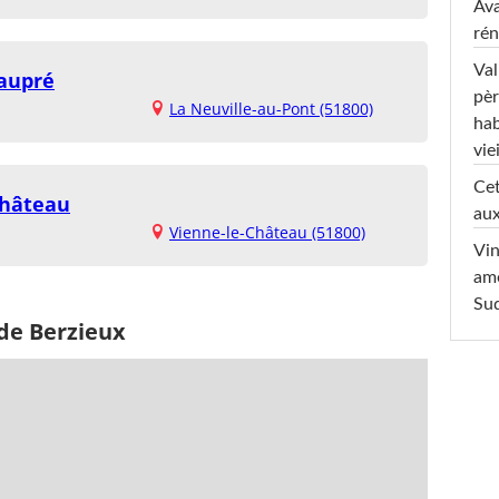
Ava
rén
Val
aupré
pèr
La Neuville-au-Pont (51800)
hab
viei
Cet
Château
aux
Vienne-le-Château (51800)
Vin
am
Sud
 de Berzieux