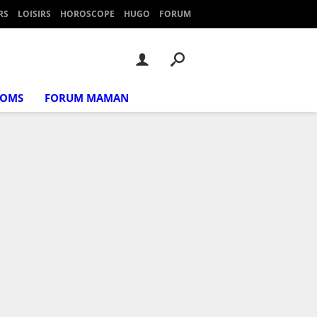
RS
LOISIRS
HOROSCOPE
HUGO
FORUM
NOMS
FORUM MAMAN