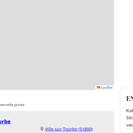
Leaflet
E
ternelle privée
Kat
Sli
urbe
va
Ville-sur-Tourbe (51800)