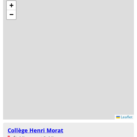
+
−
Leaflet
Collège Henri Morat