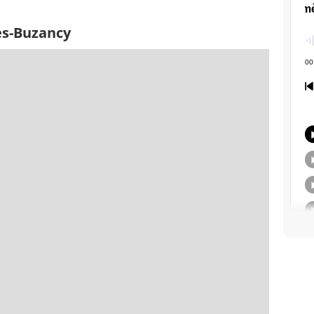
ès-Buzancy