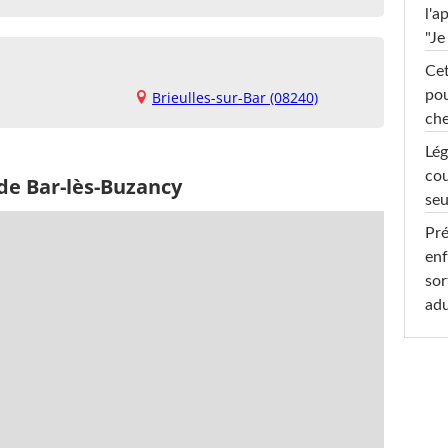
l'a
"Je
Cet
pou
Brieulles-sur-Bar (08240)
che
Lég
cou
de Bar-lès-Buzancy
seu
Pré
enf
sor
adu