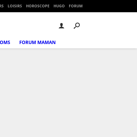
RS
LOISIRS
HOROSCOPE
HUGO
FORUM
NOMS
FORUM MAMAN