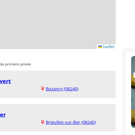
Leaflet
ole primaire privée
vert
Buzancy (08240)
er
Brieulles-sur-Bar (08240)