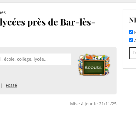
nes
N
 lycées près de Bar-lès-
F
A
Fossé
Mise à jour le 21/11/25