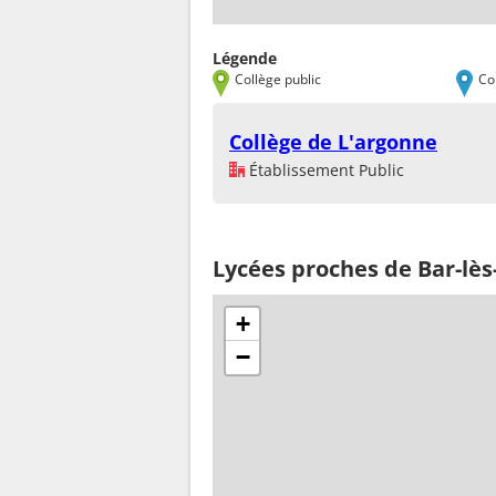
Légende
Collège public
Co
Collège de L'argonne
Établissement Public
Lycées proches de Bar-lè
+
−