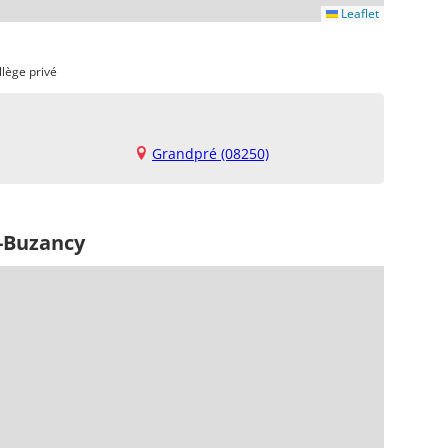
Leaflet
llège privé
Grandpré (08250)
s-Buzancy