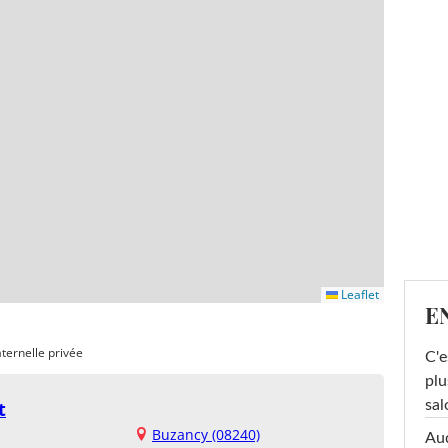
Leaflet
E
ternelle privée
C'e
plu
sal
t
Buzancy (08240)
Au