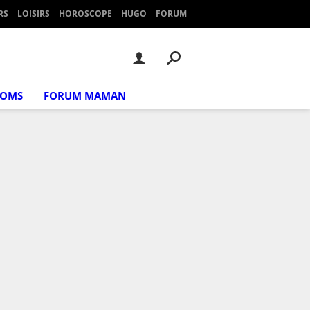
RS
LOISIRS
HOROSCOPE
HUGO
FORUM
NOMS
FORUM MAMAN