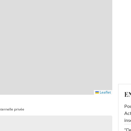
E
Leaflet
Pou
ternelle privée
Act
ins
"De