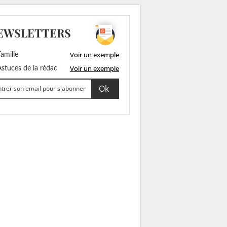
EWSLETTERS
Voir un exemple
amille
Voir un exemple
stuces de la rédac