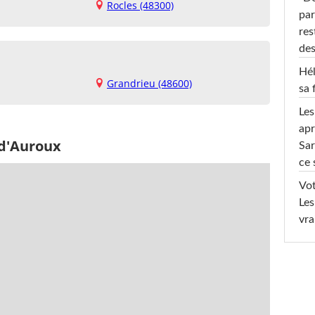
Rocles (48300)
par
res
des
Hél
Grandrieu (48600)
sa 
Les
apr
 d'Auroux
Sar
ce 
Vot
Les
vra