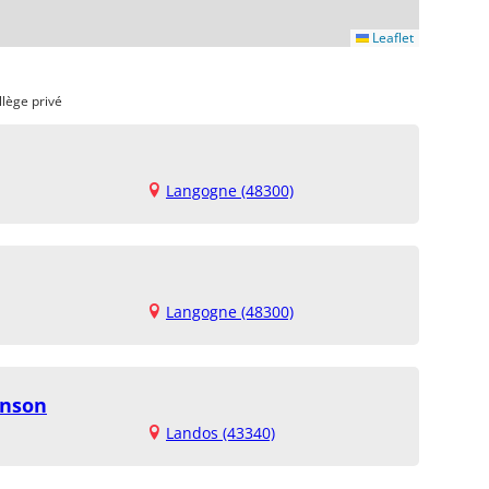
Leaflet
llège privé
Langogne (48300)
Langogne (48300)
enson
Landos (43340)