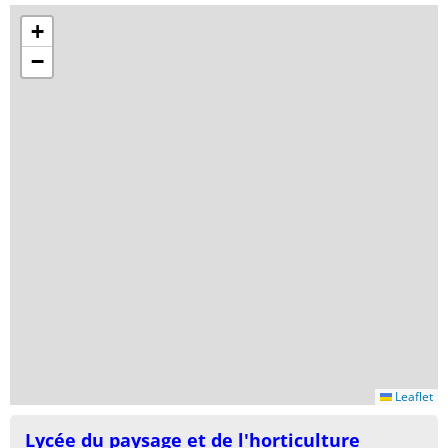
+
−
Leaflet
Lycée du paysage et de l'horticulture