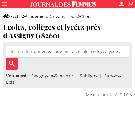
Ecoles
Académie d'Orléans-Tours
Cher
Ecoles, collèges et lycées près
d'Assigny (18260)
Voir aussi :
Savigny-en-Sancerre
Subligny
Sury-ès-
Bois
Mise à jour le 21/11/25