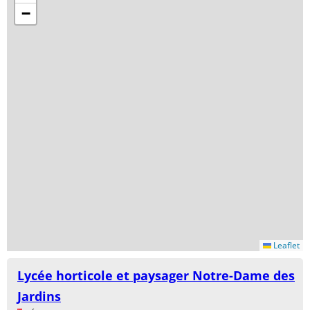
−
Leaflet
Lycée horticole et paysager Notre-Dame des
Jardins