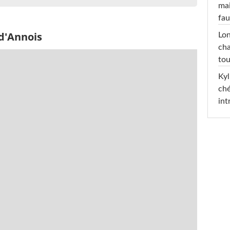
mai
fau
 d'Annois
Lon
cha
tou
Kyl
ché
int