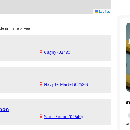
Leaflet
ole primaire privée
Cugny (02480)
Flavy-le-Martel (02520)
imon
Saint-Simon (02640)