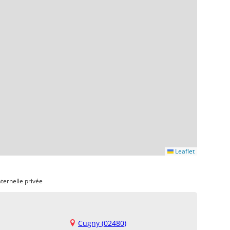
Leaflet
ternelle privée
Cugny (02480)