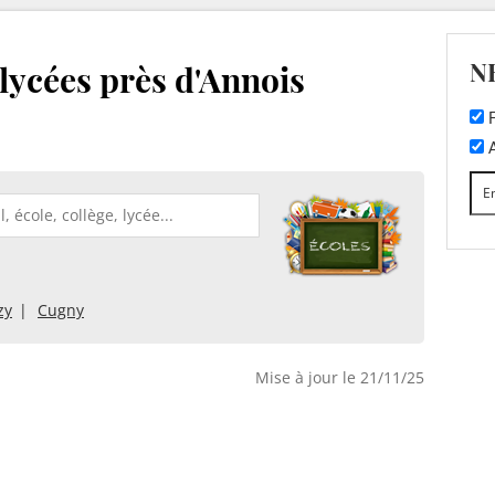
N
 lycées près d'Annois
F
A
zy
Cugny
Mise à jour le 21/11/25