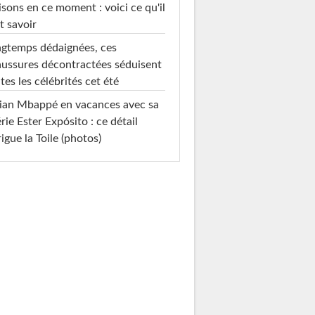
sons en ce moment : voici ce qu'il
t savoir
gtemps dédaignées, ces
ussures décontractées séduisent
tes les célébrités cet été
ian Mbappé en vacances avec sa
rie Ester Expósito : ce détail
rigue la Toile (photos)