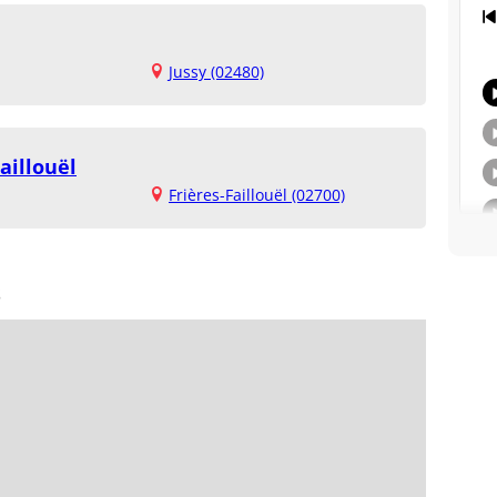
Jussy (02480)
aillouël
Frières-Faillouël (02700)
s