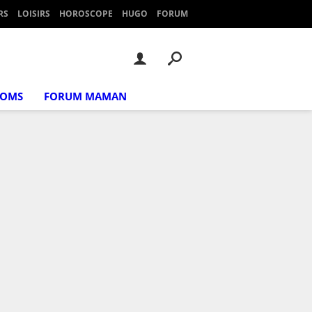
RS
LOISIRS
HOROSCOPE
HUGO
FORUM
NOMS
FORUM MAMAN