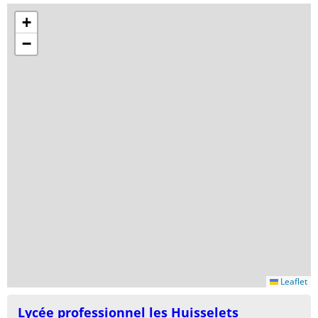
+
−
Leaflet
Lycée professionnel les Huisselets