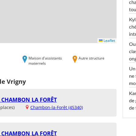
cha
tou
Kyl
ché
int
Leaflet
Oub
cla
Maison d'assistants
Autre structure
ong
maternels
Un 
ne 
de Vrigny
moz
Ka
- CHAMBON LA FORÊT
de 
places)
Chambon-la-Forêt (45340)
de 
- CHAMBON LA FORÊT