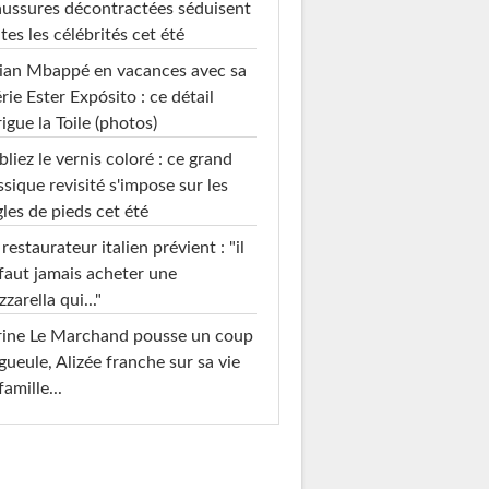
ussures décontractées séduisent
tes les célébrités cet été
ian Mbappé en vacances avec sa
rie Ester Expósito : ce détail
rigue la Toile (photos)
liez le vernis coloré : ce grand
ssique revisité s'impose sur les
les de pieds cet été
restaurateur italien prévient : "il
faut jamais acheter une
zarella qui..."
rine Le Marchand pousse un coup
gueule, Alizée franche sur sa vie
famille...