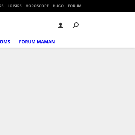
RS
LOISIRS
HOROSCOPE
HUGO
FORUM
NOMS
FORUM MAMAN