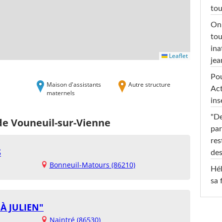
tou
On 
tou
ina
Leaflet
jea
Pou
Maison d'assistants
Autre structure
Act
maternels
ins
"De
de Vouneuil-sur-Vienne
par
res
S
des
Bonneuil-Matours (86210)
Hél
sa 
À JULIEN"
Naintré (86530)