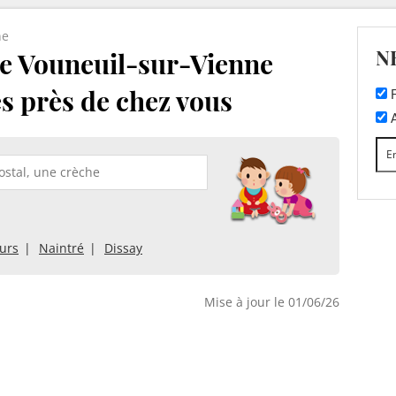
ne
N
e Vouneuil-sur-Vienne
es près de chez vous
F
A
urs
Naintré
Dissay
Mise à jour le 01/06/26