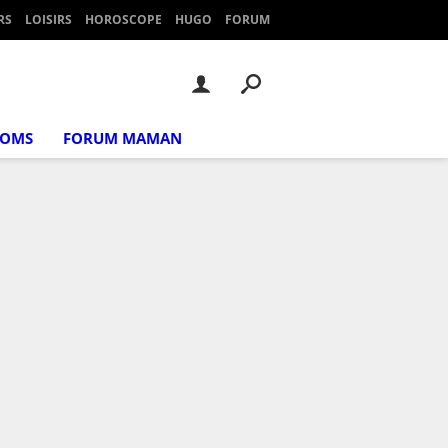
RS
LOISIRS
HOROSCOPE
HUGO
FORUM
NOMS
FORUM MAMAN