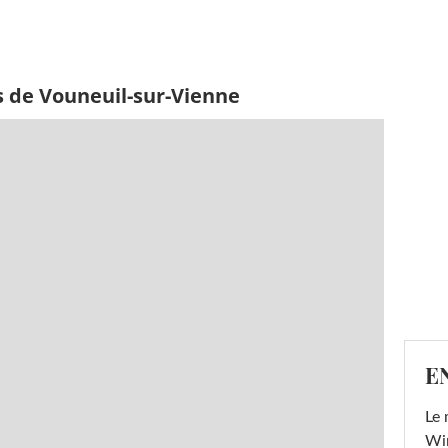
s de Vouneuil-sur-Vienne
E
Le 
Win