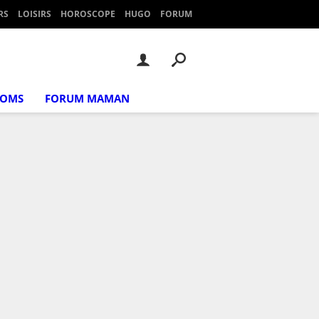
RS
LOISIRS
HOROSCOPE
HUGO
FORUM
NOMS
FORUM MAMAN