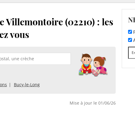
N
 Villemontoire (02210) : les
ez vous
F
A
sons
Bucy-le-Long
Mise à jour le 01/06/26