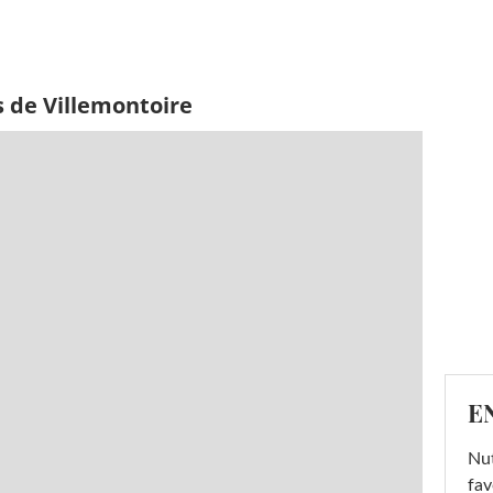
s de Villemontoire
E
Nut
fav