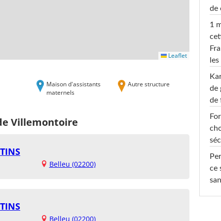
de 
1 m
cet
Fra
Leaflet
les
Ka
Maison d'assistants
Autre structure
de 
maternels
de 
For
de Villemontoire
cho
séc
TINS
Per
Belleu (02200)
ce 
san
TINS
Belleu (02200)