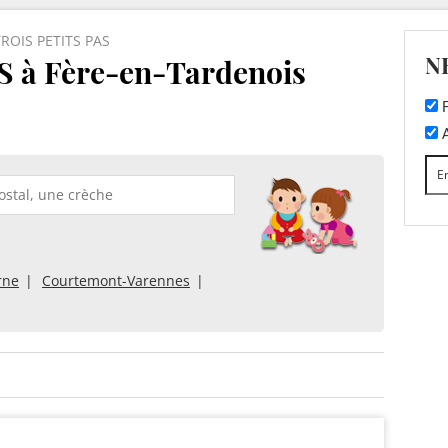
TROIS PETITS PAS
N
 à Fère-en-Tardenois
F
A
rne
Courtemont-Varennes