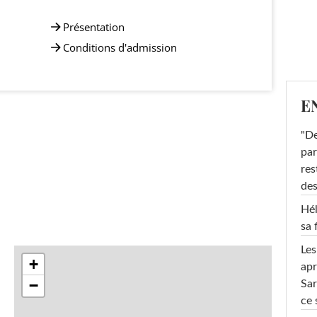
Présentation
Conditions d'admission
E
"De
par
res
des
Hél
sa 
Les
+
apr
−
Sar
ce 