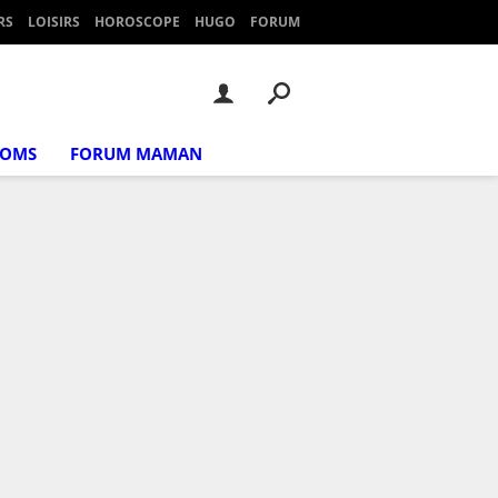
RS
LOISIRS
HOROSCOPE
HUGO
FORUM
NOMS
FORUM MAMAN