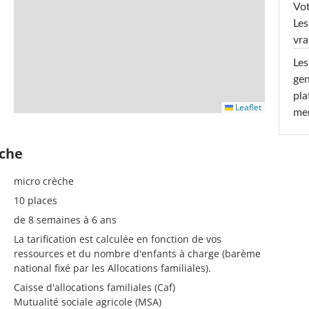
Vot
Les
vra
Les
gen
pla
Leaflet
men
èche
micro crèche
10 places
de 8 semaines à 6 ans
La tarification est calculée en fonction de vos
ressources et du nombre d'enfants à charge (barème
national fixé par les Allocations familiales).
Caisse d'allocations familiales (Caf)
Mutualité sociale agricole (MSA)