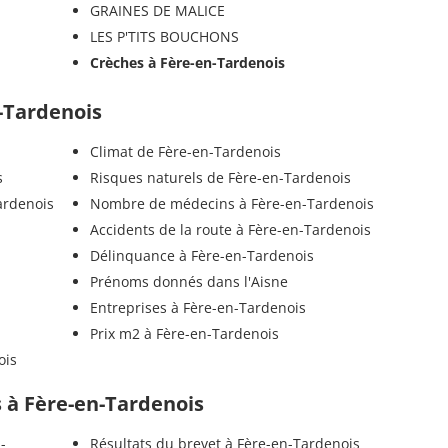
GRAINES DE MALICE
LES P'TITS BOUCHONS
Crèches à Fère-en-Tardenois
n-Tardenois
Climat de Fère-en-Tardenois
s
Risques naturels de Fère-en-Tardenois
ardenois
Nombre de médecins à Fère-en-Tardenois
Accidents de la route à Fère-en-Tardenois
Délinquance à Fère-en-Tardenois
Prénoms donnés dans l'Aisne
Entreprises à Fère-en-Tardenois
Prix m2 à Fère-en-Tardenois
ois
ls à Fère-en-Tardenois
-
Résultats du brevet à Fère-en-Tardenois