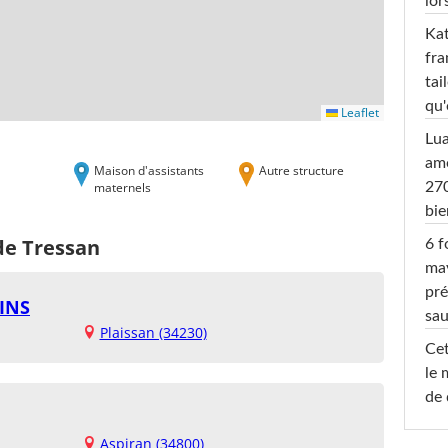
lor
Kat
fra
tai
qu'
Leaflet
Lu
amo
Maison d'assistants
Autre structure
maternels
270
bi
de Tressan
6 f
ma
pré
INS
sa
Plaissan (34230)
Cet
le 
de 
Aspiran (34800)