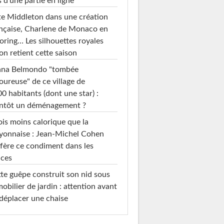
s d'une partie en ligne
e Middleton dans une création
nçaise, Charlene de Monaco en
loring… Les silhouettes royales
on retient cette saison
ana Belmondo "tombée
ureuse" de ce village de
0 habitants (dont une star) :
entôt un déménagement ?
ois moins calorique que la
yonnaise : Jean-Michel Cohen
fère ce condiment dans les
uces
te guêpe construit son nid sous
mobilier de jardin : attention avant
déplacer une chaise