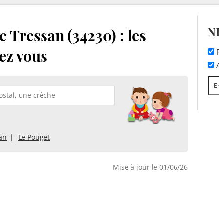
N
 Tressan (34230) : les
ez vous
F
A
an
Le Pouget
Mise à jour le 01/06/26