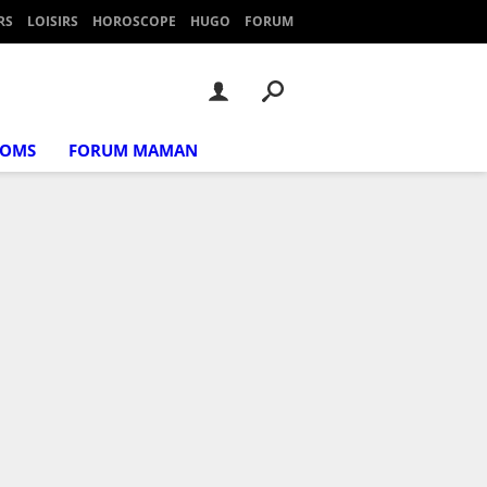
RS
LOISIRS
HOROSCOPE
HUGO
FORUM
NOMS
FORUM MAMAN