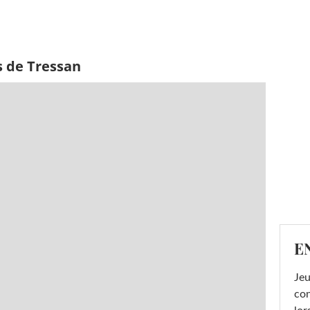
s de Tressan
E
Jeu
con