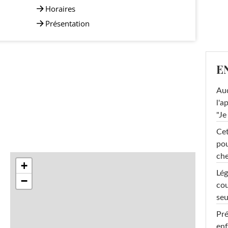
Horaires
Présentation
E
Au
l'a
"Je
Cet
pou
che
+
Lég
−
cou
seu
Pré
enf