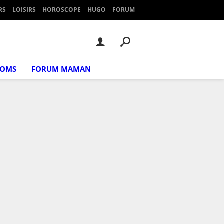
RS
LOISIRS
HOROSCOPE
HUGO
FORUM
NOMS
FORUM MAMAN