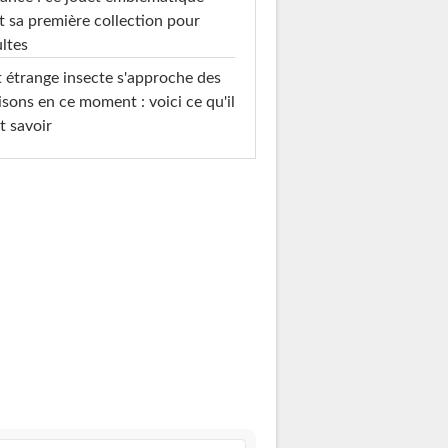
t sa première collection pour
ltes
 étrange insecte s'approche des
sons en ce moment : voici ce qu'il
t savoir