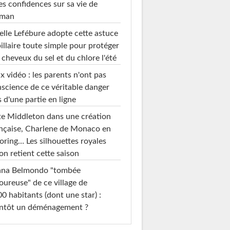
es confidences sur sa vie de
man
elle Lefébure adopte cette astuce
illaire toute simple pour protéger
 cheveux du sel et du chlore l'été
x vidéo : les parents n'ont pas
science de ce véritable danger
s d'une partie en ligne
e Middleton dans une création
nçaise, Charlene de Monaco en
loring… Les silhouettes royales
on retient cette saison
ana Belmondo "tombée
ureuse" de ce village de
0 habitants (dont une star) :
entôt un déménagement ?