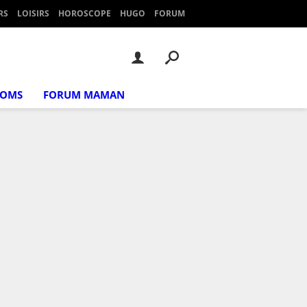
RS
LOISIRS
HOROSCOPE
HUGO
FORUM
NOMS
FORUM MAMAN