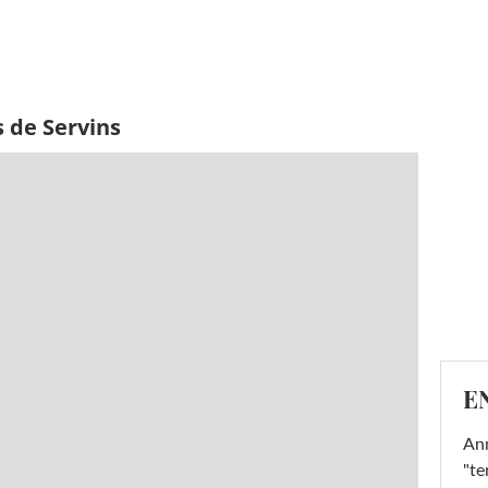
 de Servins
E
Ann
"te