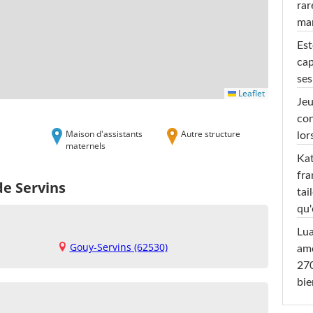
rar
ma
Est
cap
ses
Leaflet
Jeu
con
Maison d'assistants
Autre structure
lor
maternels
Kat
fra
de Servins
tai
qu'
Lu
Gouy-Servins (62530)
amo
270
bi