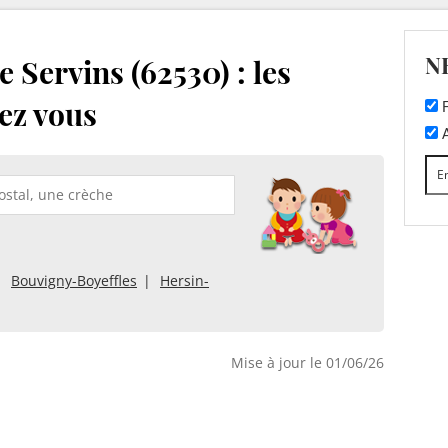
N
 Servins (62530) : les
ez vous
F
A
Bouvigny-Boyeffles
Hersin-
Mise à jour le 01/06/26