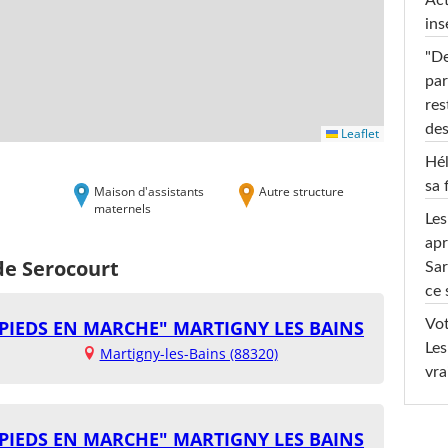
Act
ins
"De
par
res
des
Leaflet
Hél
sa 
Maison d'assistants
Autre structure
maternels
Les
apr
de Serocourt
Sar
ce 
S PIEDS EN MARCHE" MARTIGNY LES BAINS
Vot
Les
Martigny-les-Bains (88320)
vra
S PIEDS EN MARCHE" MARTIGNY LES BAINS