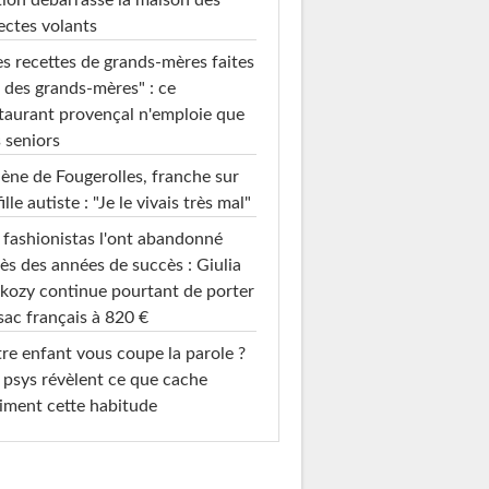
ion débarrasse la maison des
ectes volants
s recettes de grands-mères faites
 des grands-mères" : ce
taurant provençal n'emploie que
 seniors
ène de Fougerolles, franche sur
fille autiste : "Je le vivais très mal"
 fashionistas l'ont abandonné
ès des années de succès : Giulia
kozy continue pourtant de porter
sac français à 820 €
re enfant vous coupe la parole ?
 psys révèlent ce que cache
iment cette habitude