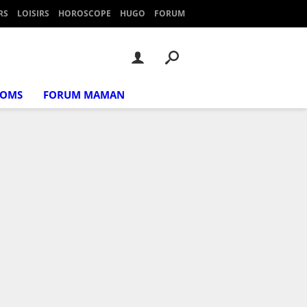
RS
LOISIRS
HOROSCOPE
HUGO
FORUM
NOMS
FORUM MAMAN