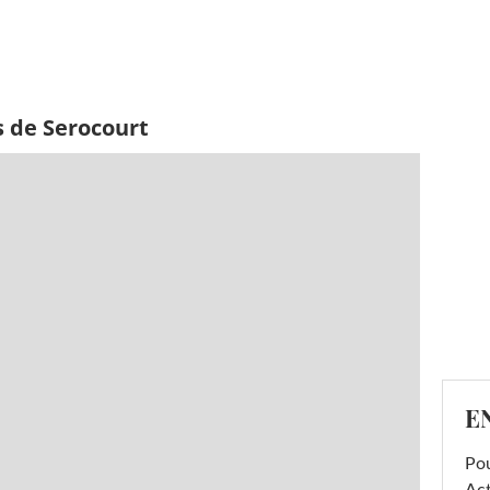
s de Serocourt
E
Pou