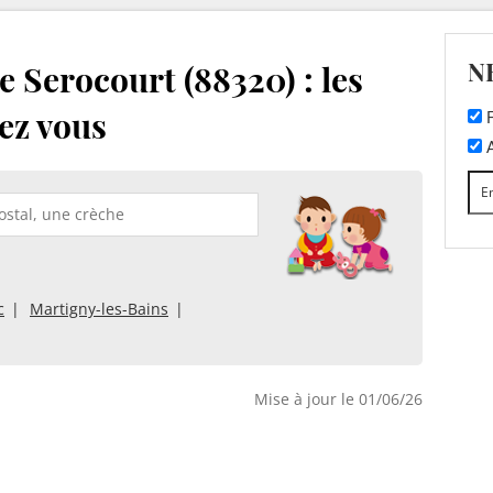
N
 Serocourt (88320) : les
ez vous
F
A
c
Martigny-les-Bains
Mise à jour le 01/06/26