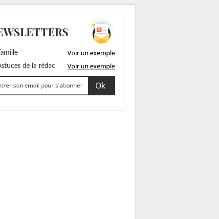
EWSLETTERS
Voir un exemple
amille
Voir un exemple
stuces de la rédac