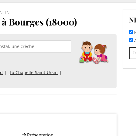
NTIN
N
 Bourges (18000)
F
A
rd
La Chapelle-Saint-Ursin
Présentation