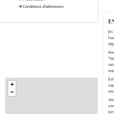
Conditions d'admission
E
En 
l'o
déj
Ann
"te
rar
ma
Est
+
cap
−
ses
Jeu
con
lor