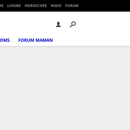
RS
LOISIRS
HOROSCOPE
HUGO
FORUM
NOMS
FORUM MAMAN