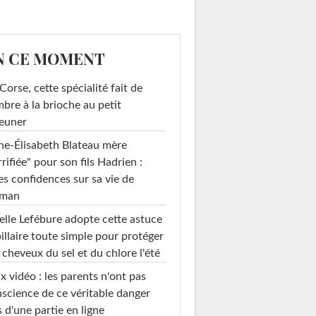
N CE MOMENT
Corse, cette spécialité fait de
mbre à la brioche au petit
euner
e-Élisabeth Blateau mère
rrifiée" pour son fils Hadrien :
es confidences sur sa vie de
man
elle Lefébure adopte cette astuce
illaire toute simple pour protéger
 cheveux du sel et du chlore l'été
x vidéo : les parents n'ont pas
science de ce véritable danger
s d'une partie en ligne