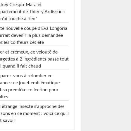
drey Crespo-Mara et
ppartement de Thierry Ardisson :
 n'ai touché à rien"
te nouvelle coupe d'Eva Longoria
rrait devenir la plus demandée
z les coiffeurs cet été
er et crémeux, ce velouté de
rgettes à 2 ingrédients passe tout
l quand il fait chaud
parez-vous à retomber en
ance : ce jouet emblématique
t sa première collection pour
ltes
 étrange insecte s'approche des
sons en ce moment : voici ce qu'il
t savoir