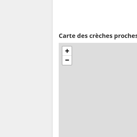
Carte des crèches proche
+
−