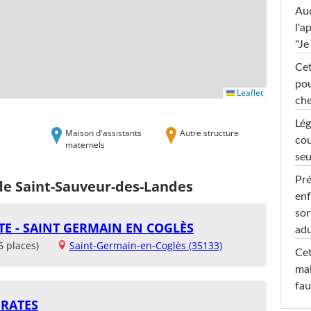
Au
l'a
"Je
Cet
pou
Leaflet
che
Lég
Maison d'assistants
Autre structure
cou
maternels
seu
Pré
 de Saint-Sauveur-des-Landes
enf
sor
E - SAINT GERMAIN EN COGLÈS
adu
6 places)
Saint-Germain-en-Coglès (35133)
Cet
mai
fau
IRATES