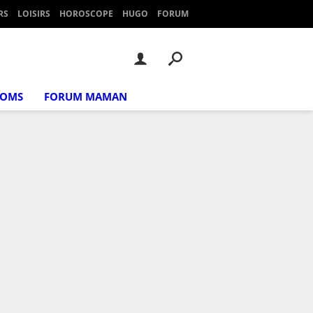
RS
LOISIRS
HOROSCOPE
HUGO
FORUM
NOMS
FORUM MAMAN