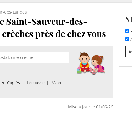
ur-des-Landes
N
e Saint-Sauveur-des-
s crèches près de chez vous
F
A
-en-Coglès
Lécousse
Maen
Mise à jour le 01/06/26