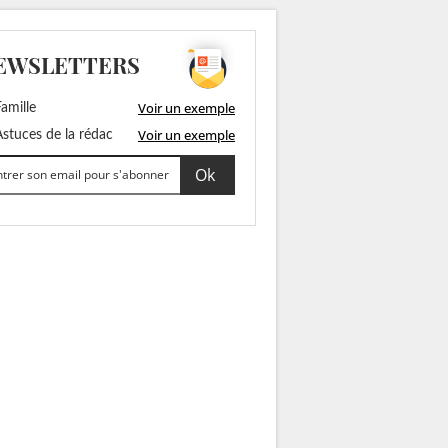
EWSLETTERS
Voir un exemple
amille
Voir un exemple
stuces de la rédac