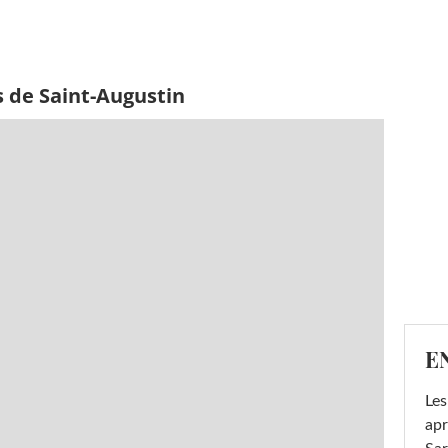
s de Saint-Augustin
E
Les
apr