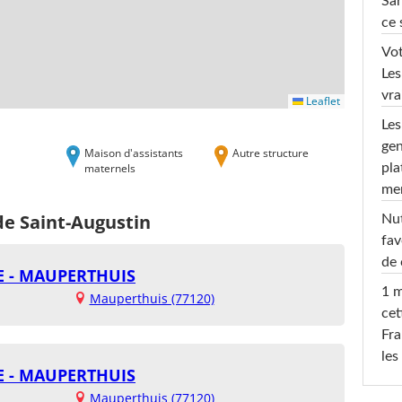
Sar
ce 
Vot
Les
vra
Leaflet
Les
gen
Maison d'assistants
Autre structure
maternels
pla
men
de Saint-Augustin
Nut
fav
de 
IE - MAUPERTHUIS
1 m
Mauperthuis (77120)
cet
Fra
les
IE - MAUPERTHUIS
Mauperthuis (77120)