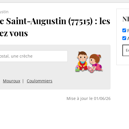
ustin
N
 Saint-Augustin (77515) : les
ez vous
F
A
Mouroux
Coulommiers
Mise à jour le 01/06/26