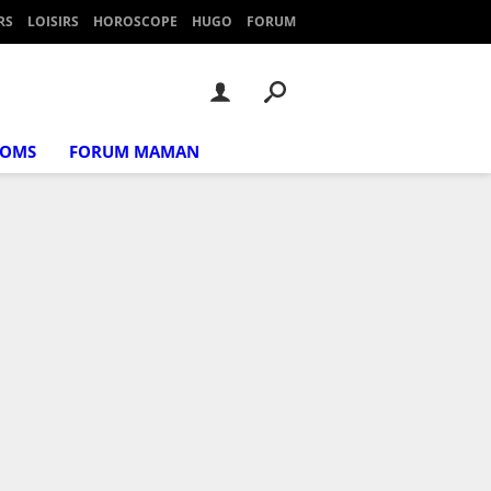
RS
LOISIRS
HOROSCOPE
HUGO
FORUM
NOMS
FORUM MAMAN