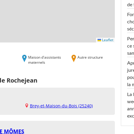
de 
For
cho
séc
Per
Leaflet
ce 
san
Maison d'assistants
Autre structure
maternels
Apr
jur
pou
 de Rochejean
la
La 
wee
Brey-et-Maison-du-Bois (25240)
ann
exc
DE MÔMES