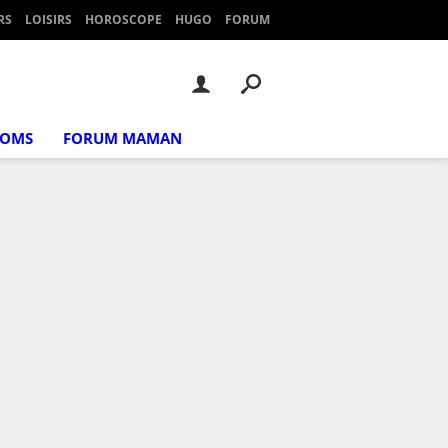
RS
LOISIRS
HOROSCOPE
HUGO
FORUM
NOMS
FORUM MAMAN