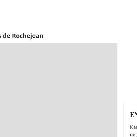
s de Rochejean
E
Ka
de 