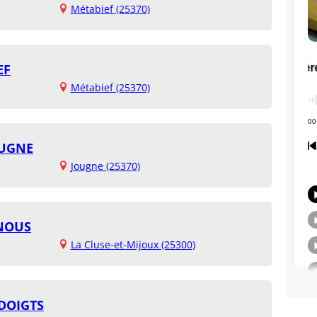
Métabief (25370)
EF
Métabief (25370)
OUGNE
Jougne (25370)
 NOUS
La Cluse-et-Mijoux (25300)
 DOIGTS