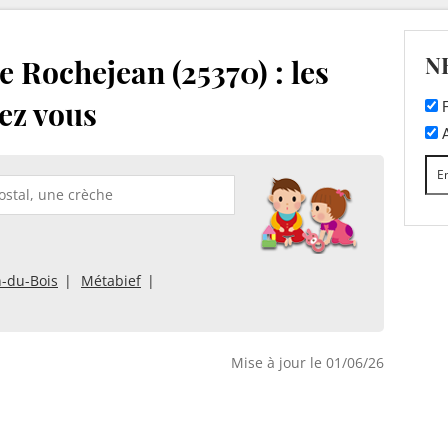
N
 Rochejean (25370) : les
ez vous
F
A
n-du-Bois
Métabief
Mise à jour le 01/06/26