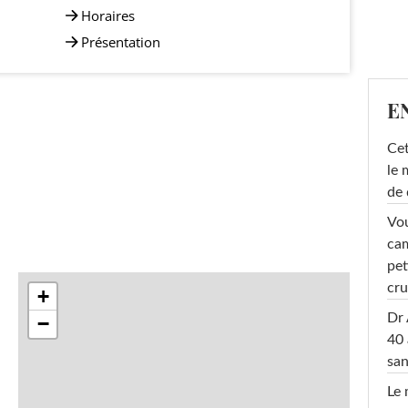
Horaires
Présentation
E
Cet
le 
de 
Vou
cam
pet
cru
+
Dr 
−
40 
san
Le 