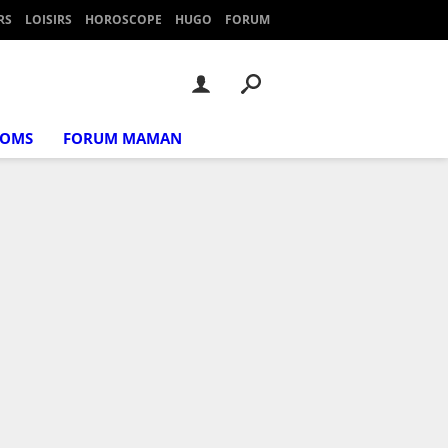
RS
LOISIRS
HOROSCOPE
HUGO
FORUM
NOMS
FORUM MAMAN