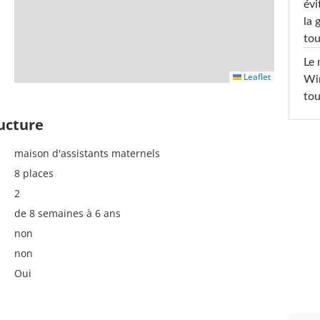
évi
la 
tou
Le 
Leaflet
Win
tou
ructure
maison d'assistants maternels
8 places
2
de 8 semaines à 6 ans
non
non
Oui