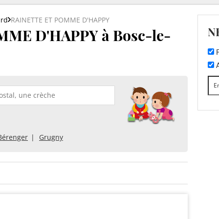
ard
RAINETTE ET POMME D'HAPPY
N
ME D'HAPPY à Bosc-le-
F
A
Bérenger
Grugny