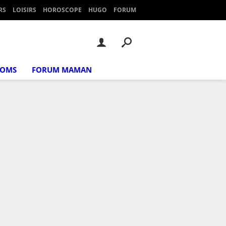
RS
LOISIRS
HOROSCOPE
HUGO
FORUM
NOMS
FORUM MAMAN