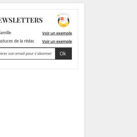
EWSLETTERS
Voir un exemple
amille
Voir un exemple
stuces de la rédac