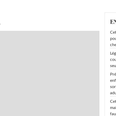
E
y
Cet
pou
che
Lég
cou
seu
Pré
enf
sor
adu
Cet
mai
fau