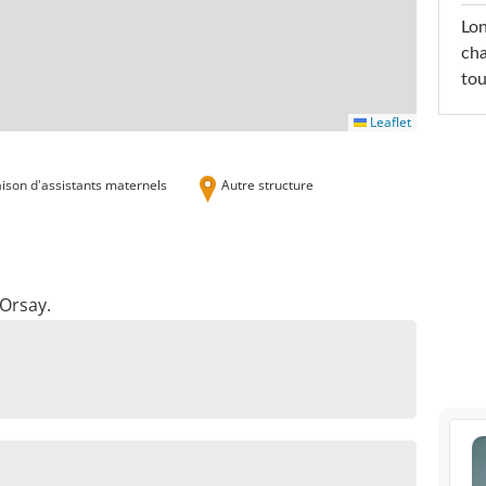
Lon
cha
tou
Leaflet
ison d'assistants maternels
Autre structure
 Orsay.