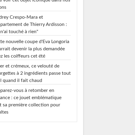
s voir cet objet iconique dans nos
ons
drey Crespo-Mara et
ppartement de Thierry Ardisson :
 n'ai touché à rien"
te nouvelle coupe d'Eva Longoria
rrait devenir la plus demandée
z les coiffeurs cet été
er et crémeux, ce velouté de
rgettes à 2 ingrédients passe tout
l quand il fait chaud
parez-vous à retomber en
ance : ce jouet emblématique
t sa première collection pour
ltes