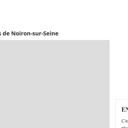
s de Noiron-sur-Seine
E
C'e