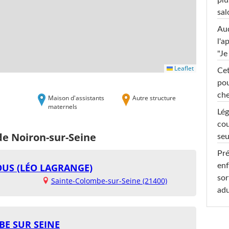
plu
sal
Au
l'a
"Je
Leaflet
Cet
pou
che
Maison d'assistants
Autre structure
maternels
Lég
cou
de Noiron-sur-Seine
seu
Pré
OUS (LÉO LAGRANGE)
enf
sor
Sainte-Colombe-sur-Seine (21400)
adu
BE SUR SEINE