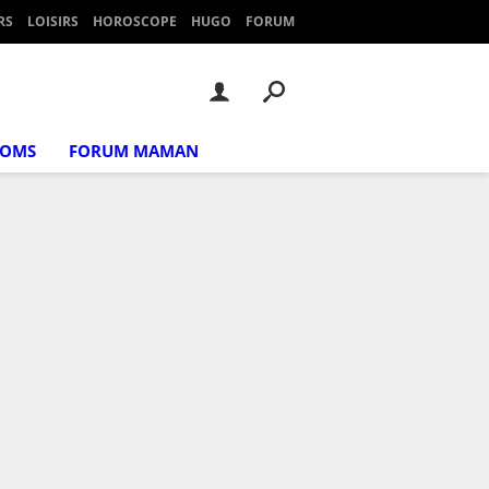
RS
LOISIRS
HOROSCOPE
HUGO
FORUM
NOMS
FORUM MAMAN