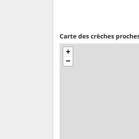
Carte des crèches proche
+
−