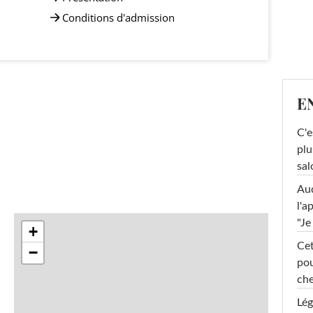
Conditions d'admission
E
C'e
plu
sal
Au
l'a
"Je
+
Cet
−
pou
che
Lég