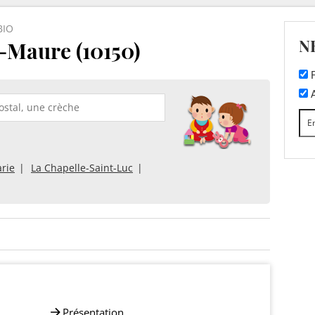
BIO
N
-Maure (10150)
F
A
rie
La Chapelle-Saint-Luc
Présentation