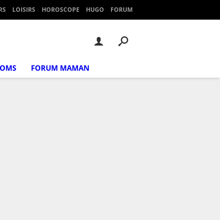
RS
LOISIRS
HOROSCOPE
HUGO
FORUM
NOMS
FORUM MAMAN