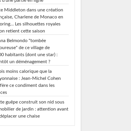
s d'une partie en ligne
e Middleton dans une création
nçaise, Charlene de Monaco en
loring… Les silhouettes royales
on retient cette saison
ana Belmondo "tombée
ureuse" de ce village de
0 habitants (dont une star) :
entôt un déménagement ?
ois moins calorique que la
yonnaise : Jean-Michel Cohen
fère ce condiment dans les
uces
te guêpe construit son nid sous
mobilier de jardin : attention avant
déplacer une chaise