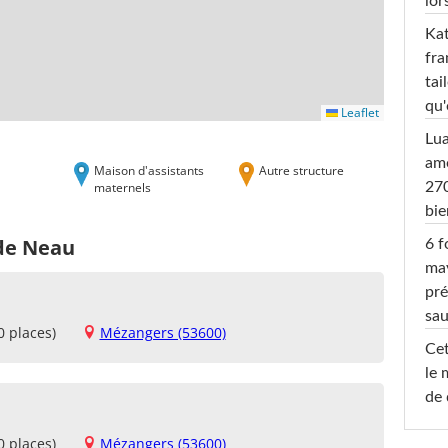
lor
Kat
fra
tai
qu'
Leaflet
Lu
amo
Maison d'assistants
Autre structure
maternels
270
bi
 de Neau
6 f
ma
pré
sa
0 places)
Mézangers (53600)
Cet
le 
de 
0 places)
Mézangers (53600)