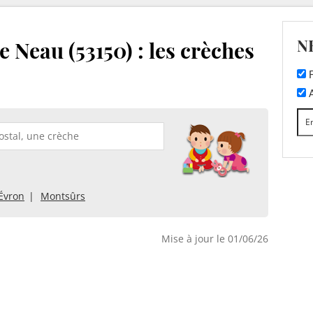
N
 Neau (53150) : les crèches
F
A
Évron
Montsûrs
Mise à jour le 01/06/26