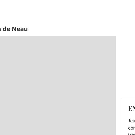
s de Neau
E
Jeu
con