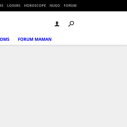
RS
LOISIRS
HOROSCOPE
HUGO
FORUM
NOMS
FORUM MAMAN