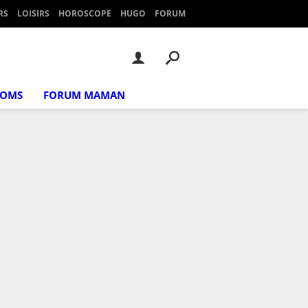
RS
LOISIRS
HOROSCOPE
HUGO
FORUM
NOMS
FORUM MAMAN