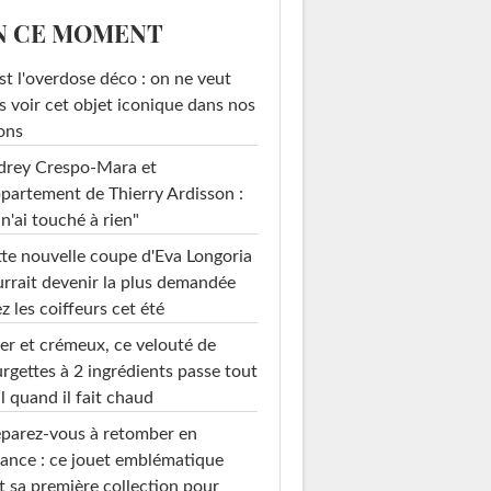
N CE MOMENT
st l'overdose déco : on ne veut
s voir cet objet iconique dans nos
ons
drey Crespo-Mara et
ppartement de Thierry Ardisson :
 n'ai touché à rien"
te nouvelle coupe d'Eva Longoria
rrait devenir la plus demandée
z les coiffeurs cet été
er et crémeux, ce velouté de
rgettes à 2 ingrédients passe tout
l quand il fait chaud
parez-vous à retomber en
ance : ce jouet emblématique
t sa première collection pour