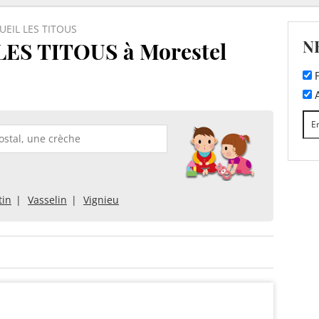
UEIL LES TITOUS
N
ES TITOUS à Morestel
F
A
tin
Vasselin
Vignieu