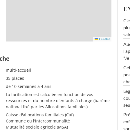
E
C'e
plu
sal
Leaflet
Au
l'a
èche
"Je
Cet
multi-accueil
pou
35 places
che
de 10 semaines à 4 ans
Lég
La tarification est calculée en fonction de vos
cou
ressources et du nombre d'enfants à charge (barème
seu
national fixé par les Allocations familiales).
Caisse d'allocations familiales (Caf)
Pré
Commune ou l'intercommunalité
enf
Mutualité sociale agricole (MSA)
sor