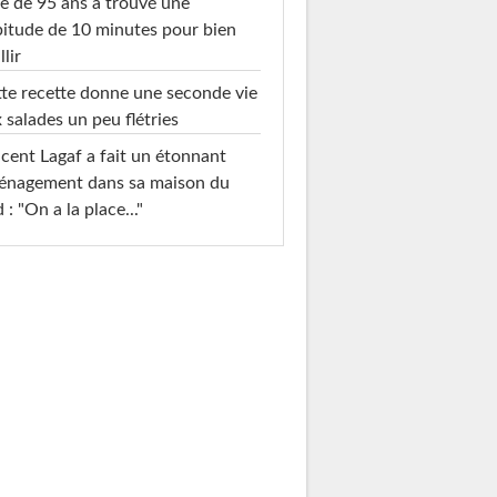
e de 95 ans a trouvé une
itude de 10 minutes pour bien
llir
te recette donne une seconde vie
 salades un peu flétries
cent Lagaf a fait un étonnant
énagement dans sa maison du
 : "On a la place..."