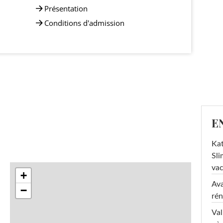
Présentation
Conditions d'admission
E
Kat
Sli
va
+
Ava
−
rén
Val