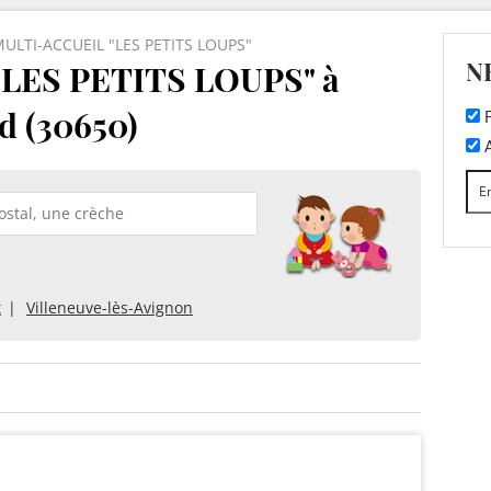
ULTI-ACCUEIL "LES PETITS LOUPS"
N
LES PETITS LOUPS" à
d (30650)
F
A
t
Villeneuve-lès-Avignon