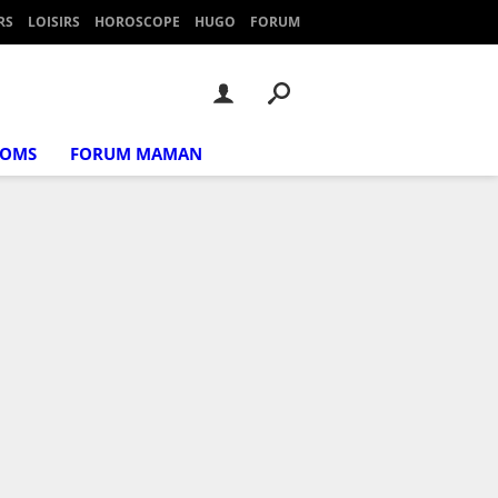
RS
LOISIRS
HOROSCOPE
HUGO
FORUM
NOMS
FORUM MAMAN