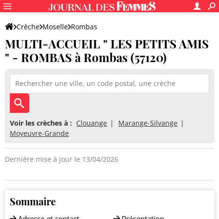
Crèche
Moselle
Rombas
MULTI-ACCUEIL " LES PETITS AMIS
MULTI-ACCUEIL " LES PETITS AMIS " - ROMBAS
" - ROMBAS à Rombas (57120)
Voir les crèches à :
Clouange
Marange-Silvange
Moyeuvre-Grande
Dernière mise à jour le 13/04/2026
Sommaire
Adresse et contact
Présentation