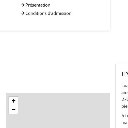
Présentation
Conditions d'admission
E
Lu
amo
+
270
bi
−
6 f
ma