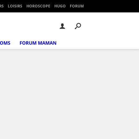
RS
LOISIRS
HOROSCOPE
HUGO
FORUM
NOMS
FORUM MAMAN