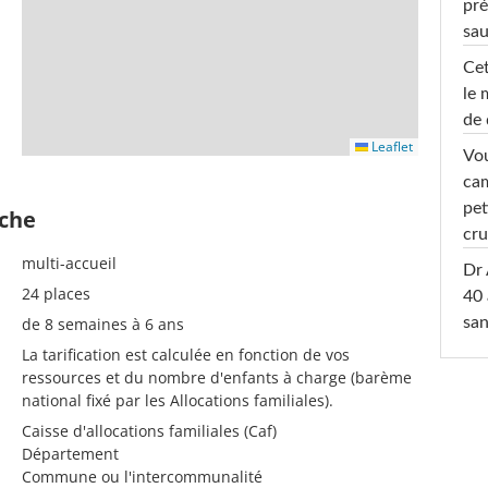
pré
sa
Cet
le 
de 
Leaflet
Vou
cam
pet
èche
cru
multi-accueil
Dr 
24 places
40 
de 8 semaines à 6 ans
san
La tarification est calculée en fonction de vos
ressources et du nombre d'enfants à charge (barème
national fixé par les Allocations familiales).
Caisse d'allocations familiales (Caf)
Département
Commune ou l'intercommunalité