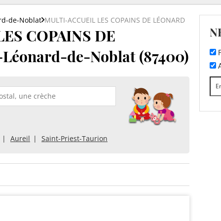
rd-de-Noblat
MULTI-ACCUEIL LES COPAINS DE LÉONARD
N
LES COPAINS DE
Léonard-de-Noblat (87400)
F
A
Aureil
Saint-Priest-Taurion