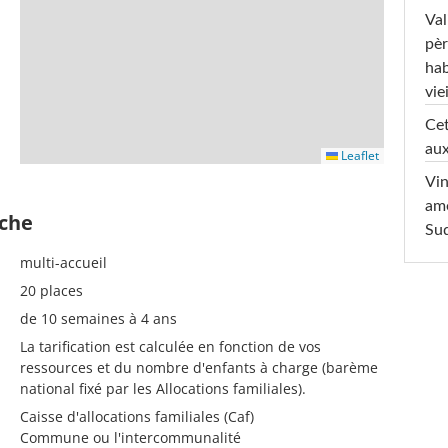
Val
pèr
hab
viei
Cet
aux
Leaflet
Vin
am
èche
Sud
multi-accueil
20 places
de 10 semaines à 4 ans
La tarification est calculée en fonction de vos
ressources et du nombre d'enfants à charge (barème
national fixé par les Allocations familiales).
Caisse d'allocations familiales (Caf)
Commune ou l'intercommunalité