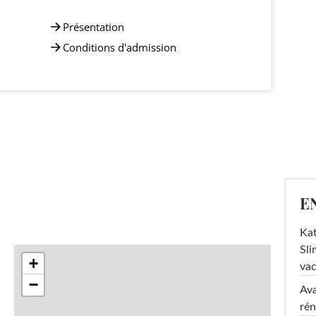
Présentation
Conditions d'admission
E
Kat
Sli
+
va
−
Ava
rén