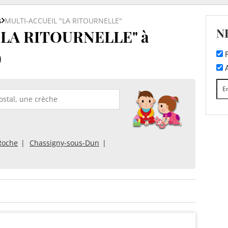
s
MULTI-ACCUEIL "LA RITOURNELLE"
N
"LA RITOURNELLE" à
)
F
A
Roche
Chassigny-sous-Dun