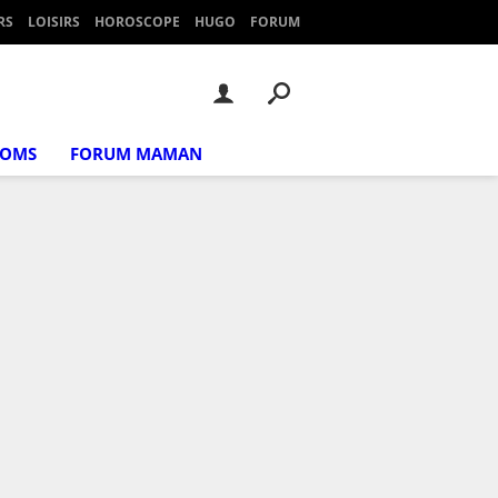
RS
LOISIRS
HOROSCOPE
HUGO
FORUM
NOMS
FORUM MAMAN