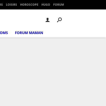
RS
LOISIRS
HOROSCOPE
HUGO
FORUM
NOMS
FORUM MAMAN