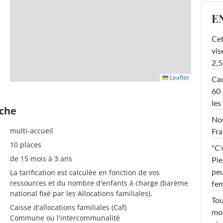
E
Cet
vis
2,5
Leaflet
Cac
60 
les
èche
Nou
multi-accueil
Fra
10 places
"C'
de 15 mois à 3 ans
Pie
La tarification est calculée en fonction de vos
peu
ressources et du nombre d'enfants à charge (barème
fe
national fixé par les Allocations familiales).
Tou
Caisse d'allocations familiales (Caf)
mob
Commune ou l'intercommunalité