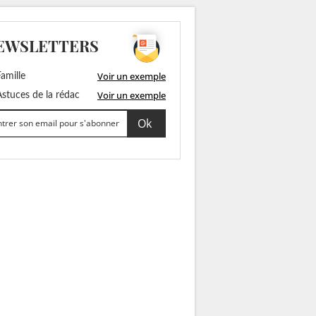
EWSLETTERS
Voir un exemple
amille
Voir un exemple
stuces de la rédac