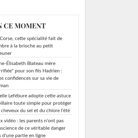
N CE MOMENT
Corse, cette spécialité fait de
mbre à la brioche au petit
euner
e-Élisabeth Blateau mère
rrifiée" pour son fils Hadrien :
es confidences sur sa vie de
man
elle Lefébure adopte cette astuce
illaire toute simple pour protéger
 cheveux du sel et du chlore l'été
x vidéo : les parents n'ont pas
science de ce véritable danger
s d'une partie en ligne