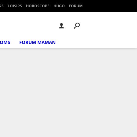
RS
LOISIRS
HOROSCOPE
HUGO
FORUM
NOMS
FORUM MAMAN