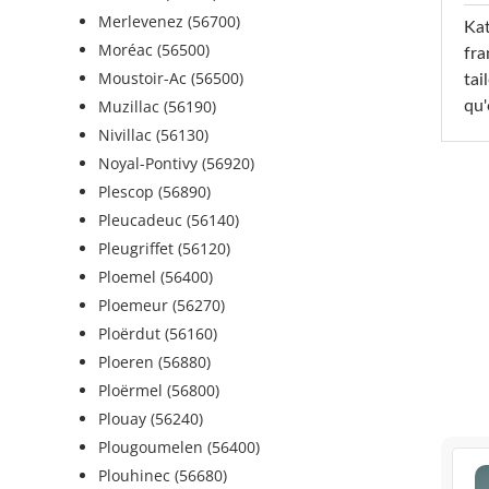
Merlevenez (56700)
Kat
Moréac (56500)
fra
Moustoir-Ac (56500)
tai
Muzillac (56190)
qu'
Nivillac (56130)
Noyal-Pontivy (56920)
Plescop (56890)
Pleucadeuc (56140)
Pleugriffet (56120)
Ploemel (56400)
Ploemeur (56270)
Ploërdut (56160)
Ploeren (56880)
Ploërmel (56800)
Plouay (56240)
Plougoumelen (56400)
Plouhinec (56680)