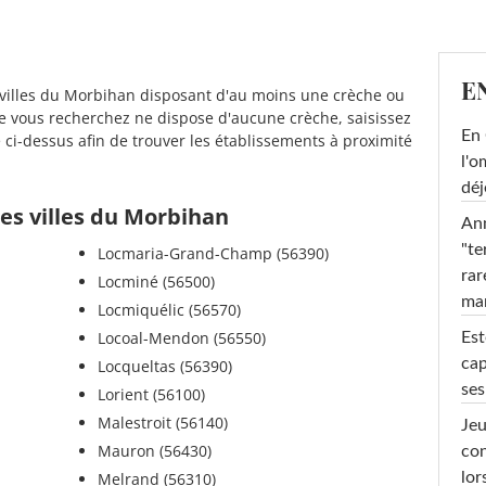
E
s villes du Morbihan disposant d'au moins une crèche ou
e vous recherchez ne dispose d'aucune crèche, saisissez
En 
i-dessus afin de trouver les établissements à proximité
l'o
déj
es villes du Morbihan
Ann
"te
Locmaria-Grand-Champ (56390)
rar
Locminé (56500)
ma
Locmiquélic (56570)
Locoal-Mendon (56550)
Est
cap
Locqueltas (56390)
ses
Lorient (56100)
Malestroit (56140)
Jeu
Mauron (56430)
con
lor
Melrand (56310)